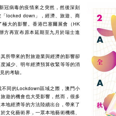
新冠病毒的疫情來之突然，然後深刻
locked down
被「
」，經濟、旅遊、商
HK
了極大的影響。香港巴塞爾展會（
辦方再宣布原本延期至九月於瑞士進
由其所帶來的對旅遊業與經濟的影響卻
幅度減少、明年經濟預算收緊等等的消
見的考驗。
Lockdown
成不同的
區域之際，澳門小
出旅遊的機會也大受影響，然而，很多
激本地經濟等的方法陸續出台，帶來了
，於文化藝術界，一眾本地藝術機構、