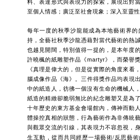
料、表達形式與表現力的探索，展現出對
至個人情感；廣泛至社會現象；深入至靈性
每年一度的秋季沙龍能成為本地藝術界的
持，全藝社秋季沙龍憑藉對當代藝術的熱
也越見開闊，特別值得一提的，是本年度
許曉楓的紙雕塑作品《
martyr
》，而榮譽
《
真理是偉大的，但是從實
際
的角度來看
腦成像作品《海》。三件得獎作品均表現
中的紙造人，彷彿一個沒有生命的機械人
紙造的精緻卻脆弱無比的紀念雕塑又是為
十年歷史的東方基金會場館內，傳神而動
體操控真相的狀態，行為藝術作為非傳統
與觀眾交流的引線，其表現力不容忽視，
/
生互動，從而共同經歷一場藝術
反思藝術