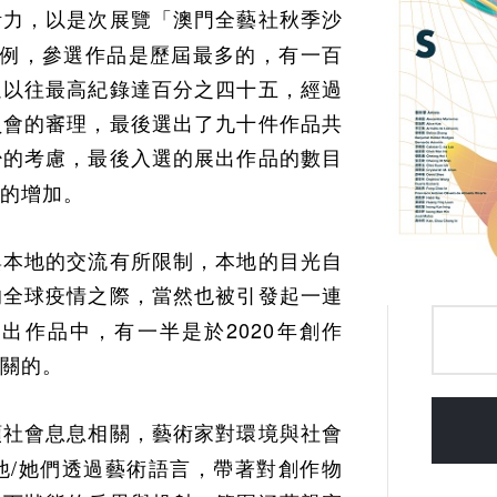
活力，以是次展覽「澳門全藝社秋季沙
例，參選作品是歷屆最多的，有一百
過以往最高紀錄達百分之四十五，經過
員會的審理，最後選出了九十件作品共
少的考慮，最後入選的展出作品的數目
的增加。
與本地的交流有所限制，本地的目光自
的全球疫情之際，當然也被引發起一連
2020
展出作品中，有一半是於
年創作
關的。
類社會息息相關，藝術家對環境與社會
/
他
她們透過藝術語言，帶著對創作物