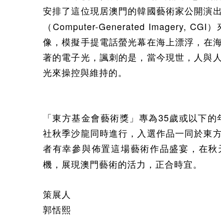
安排了這位現居澳門的韓國藝術家公開演
Computer-Generated Imagery, CGI
（
）
像，模擬
手提電話
螢光幕在海
上漂浮
，在
著的電子光
，諷刺的是，當今現世，人與
光來操控與維持的。
35
「東方基金會藝術獎」
專為
歲或以下的
社秋季沙龍
同時進行，入選作品一同於東
者有幸參與佈置這場藝術作品盛宴，在秋
機，展現澳門藝術的活力，正合時宜。
策展人
郭恬熙