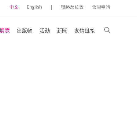
中文
English
|
聯絡及位置
會員申請
search
展覽
出版物
活動
新聞
友情鏈接