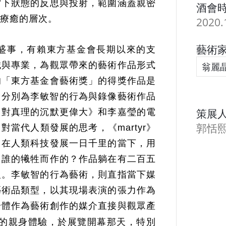
當下狀態的反思與投射，範圍涵蓋親密
酒會時
療癒的層次。
2020.
藝術家
盛事，有賴東方基金會長期以來的支
誠與專業，為觀眾帶來的藝術作品形式
翁麗
的
「東方基金會藝術獎」
的得獎作品是
獎分別為李敏智的行為與錄像藝術作品
策展人
，
對真理的沉默更偉大》和李嘉瑩的電
郭恬
出對當代人類發展的思考，《
martyr
》
，在人類科技發展一日千里的當下，用
了誰的犧牲而作的？作品躺在有二百五
人。李敏智的行為藝術，則直指當下媒
藝術品類型，以其現場表演的張力作為
身體作為藝術創作的媒介直接與觀眾產
的親身體驗，於展覽開幕那天，特別