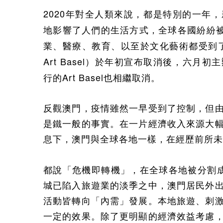
2020
年對全人類來說，都是特別的一年，
地影響了人們的生活方式，全球各國紛紛
業、醫療、教育、以至於文化藝術都受到
Art Basel
）於年初宣布取消後，六月初主
Art Basel
行的
也相繼取消。
反觀澳門，疫情雖然一早受到了控制，但
是鐵一般的事實。在一片經濟收入來源大
息下，澳門與全球各地一樣，在經歷前所未
都說「危機即轉機」，在全球各地被分割
城已陷入旅遊業的淡季之中，澳門居民外
活動皆轉向「內需」發展。本地旅遊、刺
一定的效果。除了更明顯的經濟效益考慮