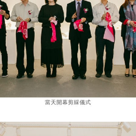
當天開幕剪綵儀式