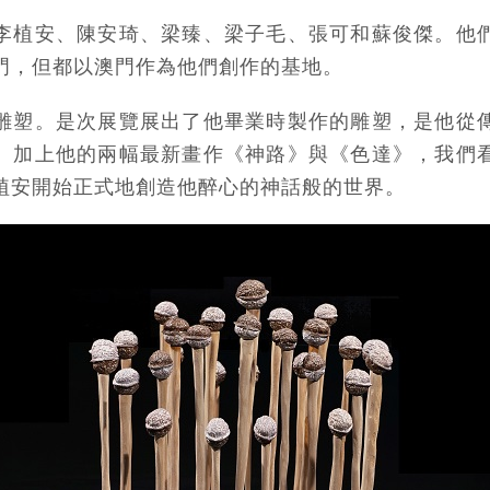
李植安、陳安琦、梁臻、梁子毛、張可和蘇俊傑。他
門，但都以澳門作為他們創作的基地。
雕塑。是次展覽展出了他畢業時製作的雕塑，是他從
。加上他的兩幅最新畫作《神路》與《色達》，我們
植安開始正式地創造他醉心的神話般的世界。