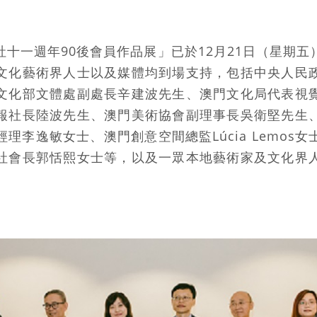
社十一週年90後會員作品展」已於12月21日（星期
文化藝術界人士以及媒體均到場支持，包括中央人民
文化部文體處副處長辛建波先生、澳門文化局代表視
報社長陸波先生、澳門美術協會副理事長吳衛堅先生
理李逸敏女士、澳門創意空間總監Lúcia Lemos
社會長郭恬熙女士等，以及一眾本地藝術家及文化界