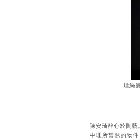
煙絲婁縷
陳安琦醉心於陶藝
中理所當然的物件