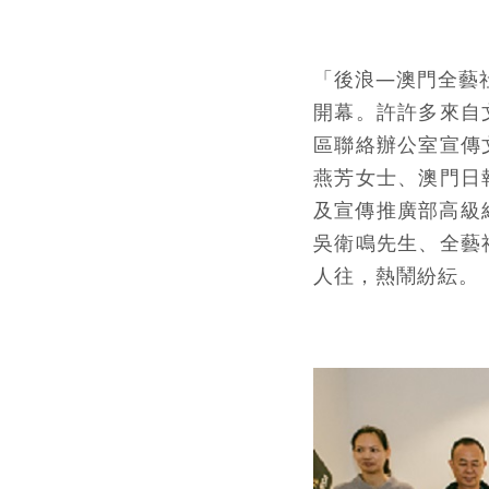
「
後浪—澳門全藝
開幕。許許多來自
區聯絡辦公室宣傳
燕芳女士、澳門日
及宣傳推廣部高級經
吳衛鳴先生、全藝
人往，熱鬧紛紜。