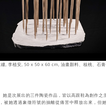
, 李植安, 50 x 50 x 60 cm, 油畫顏料、核桃、石膏,
。她是次展出的三件陶瓷作品，皆以高跟鞋為創作之
，被她透過象徵符號的抽離從痛苦中釋放出來，但