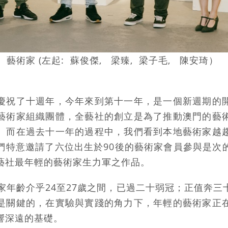
藝術家 (左起: 蘇俊傑, 梁臻, 梁子毛, 陳安琦）
慶祝了十週年，今年來到第十一年，是一個新週期的
藝術家組織團體，全藝社的創立是為了推動澳門的藝
。而在過去十一年的過程中，我們看到本地藝術家越
們特意邀請了六位出生於90後的藝術家會員參與是次
藝社最年輕的藝術家生力軍之作品。
術家年齡介乎24至27歲之間，已過二十弱冠；正值奔三
是關鍵的，在實驗與實踐的角力下，年輕的藝術家正
響深遠的基礎。