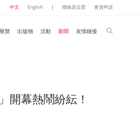
中文
English
|
聯絡及位置
會員申請
search
展覽
出版物
活動
新聞
友情鏈接
展」開幕熱鬧紛紜！