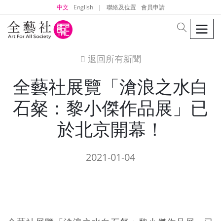
中文
English
|
聯絡及位置
會員申請
men
search
返回所有新聞
icon
全藝社展覽「滄浪之水白
石粲：黎小傑作品展」已
於北京開幕！
2021-01-04