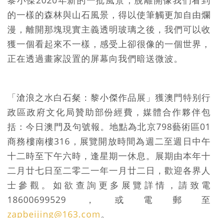
的一樣的森林與山石風景，得以使筆觸更加自由爛
漫，離開那塊現實主義透明玻璃之後，我們可以收
獲一個看起來不一樣，感受上卻很像的一個世界，
正在透過畫家設置的屏幕向我們暗送微波。
「滄浪之水白石粲：黎小傑作品展」獲澳門特别行
政區政府文化局贊助部份經費，媒體合作夥伴包
括：今日澳門及句號報。地點為北京798藝術區01
商務樓南樓316，展覽開放時間為週二至週日中午
十二時至下午六時，逢星期一休息。展期由本年十
二月廿七日至二零二一年一月廿二日，歡迎各界人
士參觀。如欲查詢更多展覽詳情，請致電
18600699529，或電郵至
zapbeijing@163.com
。