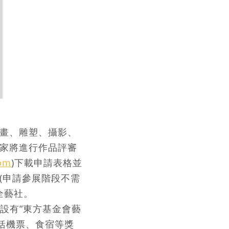
畫、雕塑、攝影、
家將進行作品評審
om
)下載申請表格並
(申請參展階段不需
全藝社。
續設有“東方基金會藝
包括機票、食宿等獎