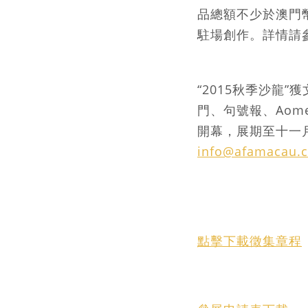
品總額不少於澳門
駐場創作。詳情請
“2015秋季沙龍
門、句號報、Aom
開幕，展期至十一月
info@afamacau.
點擊下載徵集章程