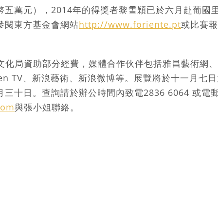
幣五萬元），2014年的得獎者黎雪穎已於六月赴葡國
參閱東方基金會網站
http://www.foriente.pt
或比賽報
”獲文化局資助部分經費，媒體合作伙伴包括雅昌藝術網、
en TV、新浪藝術、新浪微博等。展覽將於十一月七
三十日。查詢請於辦公時間內致電2836 6064 或電
com
與張小姐聯絡。