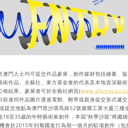
於澳門人士均可提交作品參展，創作媒材包括繪畫、版
藝術作品。全藝社、東方基金會的代表及本地資深藝術
公佈結果。參展者可於全藝社網頁(
www.afamacau.c
日前連同作品圖片通過電郵、郵寄或親身提交形式遞交
寄或提交地點為澳門黑沙環馬路52號廣耀工業大廈三樓
18至35歲的年輕藝術家創作，本屆“秋季沙龍”將繼
獲機會於2015年到葡國進行為期一個月的駐場創作（