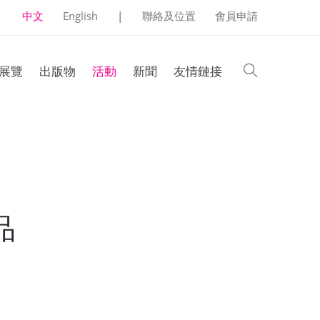
中文
English
|
聯絡及位置
會員申請
search
展覽
出版物
活動
新聞
友情鏈接
品