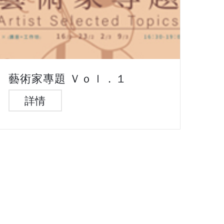
藝術家專題 Ｖｏｌ．１
詳情