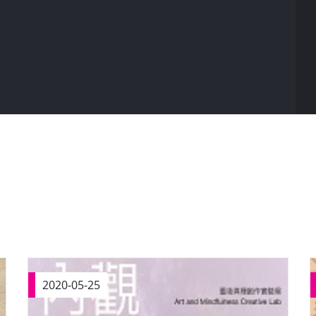
2020-05-25