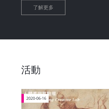
了解更多
活動
2020-06-16