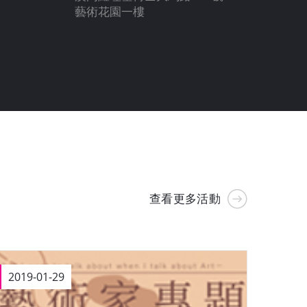
藝術花園一樓
icon
查看更多活動
2019-01-29