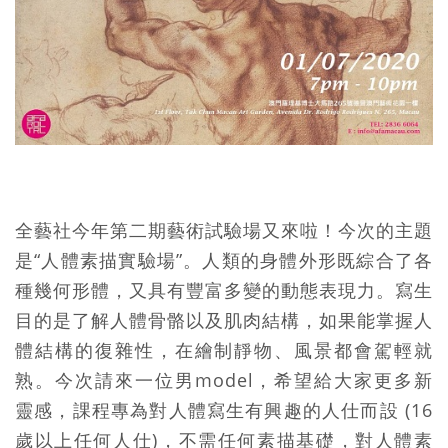
全藝社今年第二期藝術試驗場又來啦！今次的主題
是“人體素描實驗場”。人類的身體外形既綜合了各
種幾何形體，又具有豐富多變的動態表現力。寫生
目的是了解人體骨骼以及肌肉結構，如果能掌握人
體結構的復雜性，在繪制靜物、風景都會駕輕就
熟。今次請來一位男model，希望給大家更多新
靈感，課程專為對人體寫生有興趣的人仕而設 (16
歲以上任何人仕)，不需任何素描基礎，對人體素