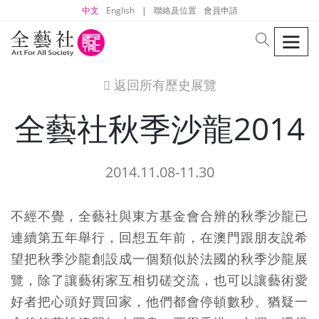
中文
English
|
聯絡及位置
會員申請
men
search
返回所有歷史展覽
icon
全藝社秋季沙龍2014
2014.11.08-11.30
不經不覺，全藝社與東方基金會合辨的秋季沙龍已
連續第五年舉行，回想五年前，在澳門跟朋友說希
望把秋季沙龍創設成一個類似於法國的秋季沙龍展
覽，除了讓藝術家互相切磋交流，也可以讓藝術愛
好者把心頭好買回家，他們都會停頓數秒、猶疑一