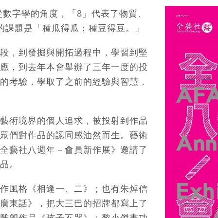
從數字學的角度，「8」代表了物質、
的課題是「種瓜得瓜；種豆得豆。」
段，到發掘與開拓過程中，學習到堅
應，到去年本會舉辦了三年一度的投
的考驗，學取了之前的經驗與智慧，
藝術境界的個人追求，被投射到作品
眾們對作品的認同感油然而生。藝術
全藝社八週年－會員新作展》邀請了
品。
作風格《相逢一、二》；也有朱焯信
廣東話》，把大三巴的招牌都寫上了
雕塑作品《孩子不哭》；黎小傑畫功