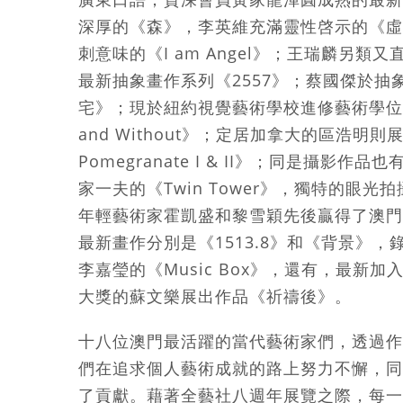
深厚的《森》，李英維充滿靈性啓示的《虛
刺意味的《I am Angel》；王瑞麟另
最新抽象畫作系列《2557》；蔡國傑於
宅》；現於紐約視覺藝術學校進修藝術學位課
and Without》；定居加拿大的區浩明則展出概
Pomegranate I & II》；同是攝影
家一夫的《Twin Tower》，獨特的眼
年輕藝術家霍凱盛和黎雪穎先後贏得了澳門
最新畫作分別是《1513.8》和《背景》
李嘉瑩的《Music Box》，還有，最新
大獎的蘇文樂展出作品《祈禱後》。
十八位澳門最活躍的當代藝術家們，透過作
們在追求個人藝術成就的路上努力不懈，同
了貢獻。藉著全藝社八週年展覽之際，每一