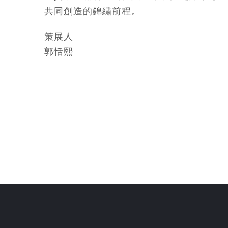
共同創造的錦繡前程。
策展人
郭恬熙