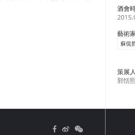
酒會時
2015.
藝術家
蘇侃
策展人
郭恬
Facebook
Weibo
WeChat