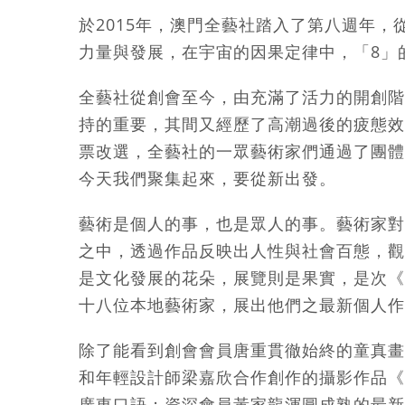
於2015年，澳門全藝社踏入了第八週年，
力量與發展，在宇宙的因果定律中，「8」
全藝社從創會至今，由充滿了活力的開創階
持的重要，其間又經歷了高潮過後的疲態效
票改選，全藝社的一眾藝術家們通過了團體
今天我們聚集起來，要從新出發。
藝術是個人的事，也是眾人的事。藝術家對
之中，透過作品反映出人性與社會百態，觀
是文化發展的花朵，展覽則是果實，是次《
十八位本地藝術家，展出他們之最新個人作
除了能看到創會會員唐重貫徹始終的童真畫
和年輕設計師梁嘉欣合作創作的攝影作品《
廣東口語；資深會員黃家龍渾圓成熟的最新