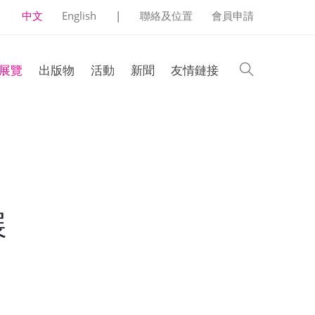
中文
English
|
聯絡及位置
會員申請
search
展覽
出版物
活動
新聞
友情鏈接
展