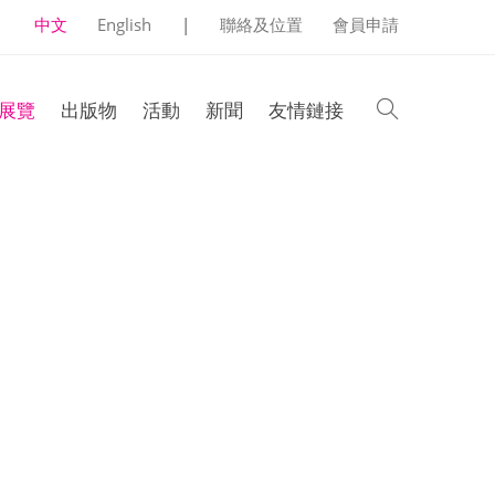
中文
English
|
聯絡及位置
會員申請
search
展覽
出版物
活動
新聞
友情鏈接