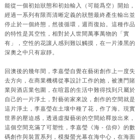
能從一個初始狀態和初始輸入（可能爲空）開始，
經過一系列有限而清晰定義的狀態最終產生輸出並
停止於一個終態，然後循環，週而復始。這種作品
的特性是其空性，相對於人世間萬事萬物的「實
有」，空性的花讓人感到難以觸摸，在一片漆黑的
深奧之中只有寂靜。
回澳後的幾年間，李嘉瑩自覺在藝術創作上一度失
去方向，在商業機構從事設計工作的她，被澳門賭
業與酒店業包圍，在喧囂的生活中難得找到只屬於
自己的一片淨土，對藝術家來說，創作的空間就是
這片淨土，李嘉瑩在土壤中種了花，作了海。現實
世界的壓迫感，透過虛擬藝術的空間給釋放出來，
這個空間充滿了可塑性，李嘉瑩《海 - 信仰》的數
碼創作與裝置系列，模擬螢光幕在海中心，在海面