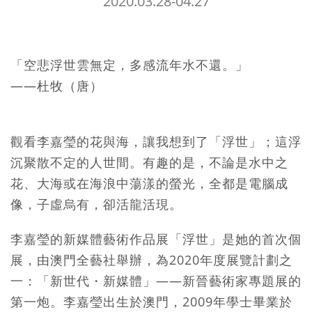
2020.03.28-04.27
「空悲浮世雲無定，多感流年水不還。」
——杜牧（唐）
觀看李嘉瑩的花與海，讓我想到了「浮世」；這浮
沉聚散不定的人世間。有趣的是，不論是水中之
花、大海或在海浪中蕩漾的螢光，全都是電腦成
像，子虛烏有，卻活龍活現。
李嘉瑩的新媒體藝術作品展「浮世」是她的首次個
展，由澳門全藝社舉辦，為2020年度展覽計劃之
一：「新世代・新媒體」——新晉藝術家專題展的
第一炮。李嘉瑩出生於澳門，2009年學士畢業於