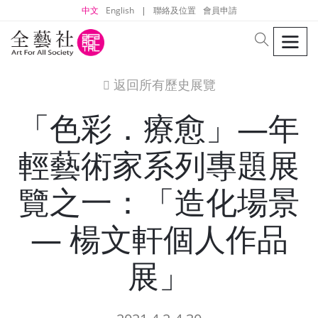
中文
English
|
聯絡及位置
會員申請
men
search
返回所有歷史展覽
icon
「色彩．療愈」—年
輕藝術家系列專題展
覽之一：「造化場景
— 楊文軒個人作品
展」