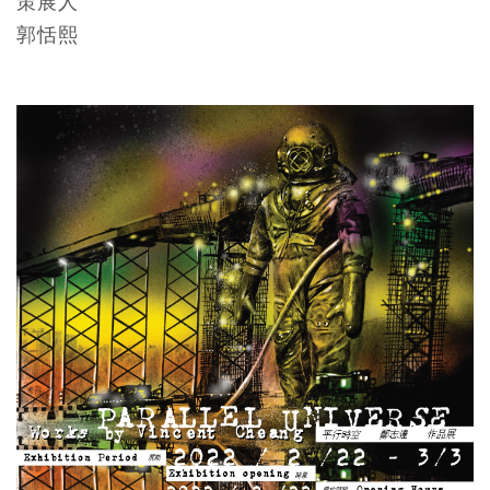
策展人
郭恬熙