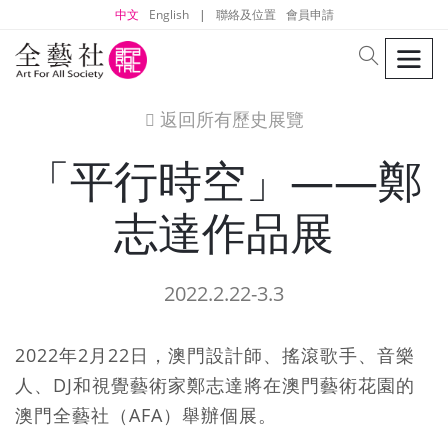
中文
English
|
聯絡及位置
會員申請
men
search
返回所有歷史展覽
icon
「平行時空」——鄭
志達作品展
2022.2.22-3.3
2022年2月22日，澳門設計師、搖滾歌手、音樂
人、DJ和視覺藝術家鄭志達將在澳門藝術花園的
澳門全藝社（AFA）舉辦個展。