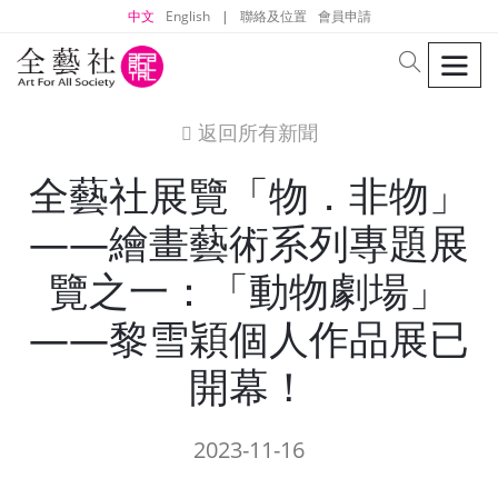
中文
English
|
聯絡及位置
會員申請
men
search
返回所有新聞
icon
全藝社展覽「物．非物」
——繪畫藝術系列專題展
覽之一：「動物劇場」
——黎雪穎個人作品展已
開幕！
2023-11-16