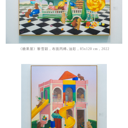
《糖果屋》黎雪穎，布面丙稀､油彩，85x120 cm，2022