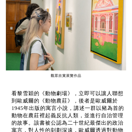
觀眾欣賞展覽作品
看黎雪穎的《動物劇場》，立即可以讓人聯想
到歐威爾的《動物農莊》，後者是歐威爾於
1945年出版的寓言小說，講述一群以豬為首的
動物在農莊裡起義反抗人類，並進行自治管理
的故事。該書被公認為二十世紀最傑出的政治
寓言，對人性的刻劃深遠，歐威爾透過對動物