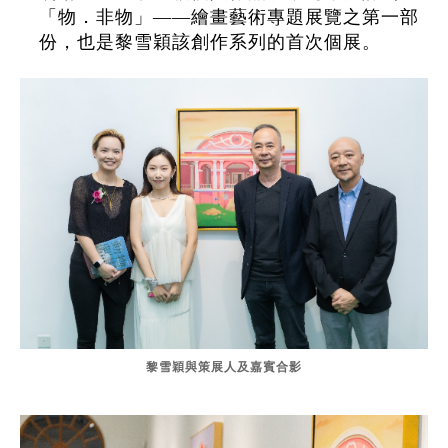
「物．非物」——繪畫藝術專題展覽之第一部
份，也是黎雪穎該創作系列的首次個展。
黎雪穎與策展人及嘉賓合影