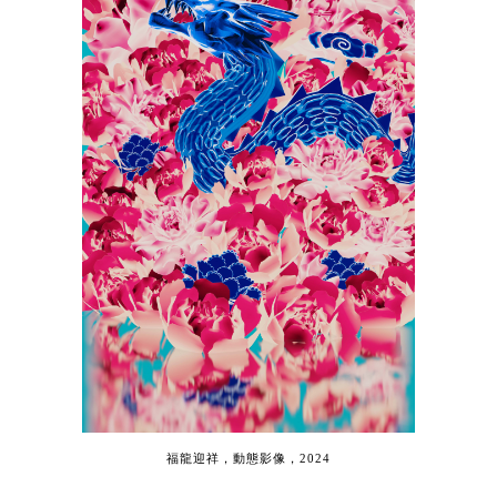
福龍迎祥
，
動態影像
，
2024