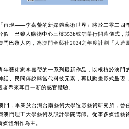
「再現——李嘉瑩的新媒體藝術世界」將於
二零二四
分假 巴黎人購物中心三樓353b號舖舉行開幕儀式
，
澳門巴黎人內
，
為澳門全藝社
2024
之年度計劃「人造
青年藝術家李嘉瑩的一系列最新作品，以根植於澳門
神話、民間傳說與當代科技元素，再以動畫形式呈現
觀者帶來耳目一新的感官體驗。
生於澳門，畢業於台灣台南藝術大學造形藝術研究所，曾
職澳門理工大學藝術及設計學院講師。從事多媒體藝
新媒體創作為主。