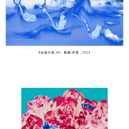
8
仙過大海
_0
6
，
動畫
/
有聲
，
2024