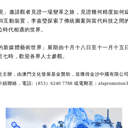
現」邀請觀者見證一場變革之旅，見證幾何精度如何
和互動裝置，李嘉瑩探索了傳統圖案與當代科技之間
位時代相遇的世界。
的新媒體藝術世界」展期由十月十八日至十一月十五
至七時，歡迎各界人士參觀。
社主辦，由澳門文化發展基金贊助，並獲得金沙中國有限公
，電話:（853）6240 7788 或電郵至：afapromotion3@