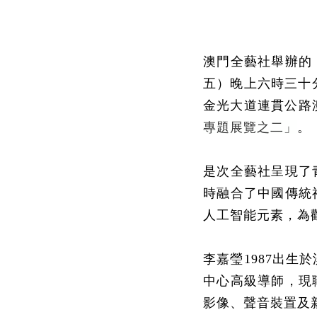
澳門全藝社舉辦的
五）晚上六時三十
金光大道連貫公路
專題展覽之
二」
。
是次全藝社呈現了
時融合了中國傳統
人工智能元素，為
李嘉瑩1987出
中心高級導師，現
影像、聲音裝置及