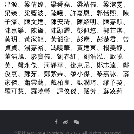
津源、梁倩婷、梁舜堯、梁靖儀、梁潔雯、
梁臻、梁藍波、陸曦、許嘉恩、郭恬熙、陳
子濠、陳文建、陳安琦、陳紹明、陳嘉穎、
陳嘉樂、陳旖、陳顯耀、彭佩悠、郭芷淇、
黄玥、黃家龍、黃韶衡、彭康、彭楚君、曾
貞貞、湯嘉裕、馮曉華、黃
東、楊美靜、
建
董滿旭、廖寶儀、劉春紅、劉浩泓、歐曉
芙、盤永傑、蔣靜華、鄧東尼、鄭志達、鄭
俊熹、鄭茹、鄭紫垚、黎小傑、黎嘉詠、薜
家傑、蕭雲藝、戴柏良、戴潤琦、繆予㛃、
羅可慧、羅曉瑩、譚俊傑、嚴芳、蘇凌葑
Facebook
Weibo
WeChat
全藝社 (Art For All Society)
© 2026. All Rights Reserved