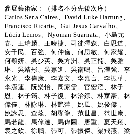
參展藝術家：（排名不分先後次序）
、
、
Carlos Sena Caires
David Luke Hartung
、
、
Francisco Ricarte
Gui Jesus Carvalho
、
、小島元
Lúcia Lemos
Nyoman Suarnata
春、王瑞麟、王曉捷、司徒澤森、白思道、
安千民、百強、何仲儀、何思敏、何家耀、
何穎妍、吳少英、吳方洲、吳正楠、吳雅
琳、吳靖彤、吳嘉進、吳衛鳴、呂澤強、李
永光、李偉康、李嘉文、李嘉言、李振華、
李潔蓮、阮樂怡、周家雯、官宏滔、林子
恩、林子筠、林子復、林治錝、林家豪、林
偉儀、林詠琳、林艷萍、姚風、姚俊傑
、
姚詠思、查蕊、胡顯龍、范世昌、范世康、
馬若龍、馬偉達、馬偉圖、唐重、夏天翔、
袁之欽、徐鵬、張可、張振傑、梁飛燕、梁