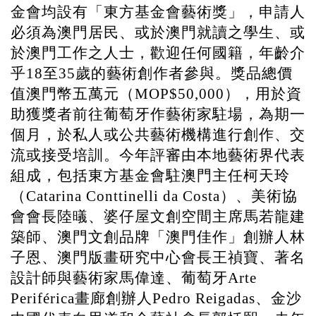
金會均設有「東方基金會藝術獎」，申請人
必須為澳門居民、或於澳門就讀之學生、或
於澳門工作之人士，歡迎任何國籍，年齡介
乎
至
歲的藝術創作者參與。獎品總價
18
35
值澳門幣五萬元（
），用於資
MOP$50,000
助獲獎者前往葡萄牙作藝術家駐場，為期一
個月，於私人或公共藝術機構進行創作、交
流或接受培訓。今年評審由本地藝術界代表
組成，包括東⽅基⾦會駐澳⾨主任柯天玲
（
）、美術協
Catarina Conttinelli da Costa
會會長陸㬢、婆仔屋⽂創空間主席⾺若⿓建
築師、澳門文創品牌「澳門佳作」創辦人林
子恩、澳門版畫研究中心會長王禎寶、著名
設計師與藝術家馬偉達、葡萄牙
Arte
畫廊創辦人
、金沙
Periférica
Pedro Reigadas