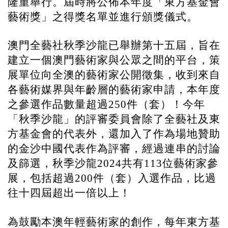
隆重舉⾏。屆時將公佈本年度「東⽅基⾦會
藝術獎」之得獎名單並進⾏頒獎儀式。
澳⾨全藝社秋季沙⿓已舉辦第⼗五屆，旨在
建立⼀個澳⾨藝術家與公眾之間的平台，策
展單位向全澳的藝術家公開徵集，收到來⾃
各藝術媒界與年齡層的藝術家申請，本年度
之參選作品數量超過
件（套）！今年
250
「秋季沙⿓」的評審委員會除了全藝社及東
⽅基⾦會的代表外，還加入了作為場地贊助
的金沙中國代表作為評審，經過連串的討論
及篩選，秋季沙⿓
共有
位藝術家參
2024
113
展，包括超過
件（套）入選作品，比過
200
往十四屆超出一倍以上！
為鼓勵本澳年輕藝術家的創作，每年東方基