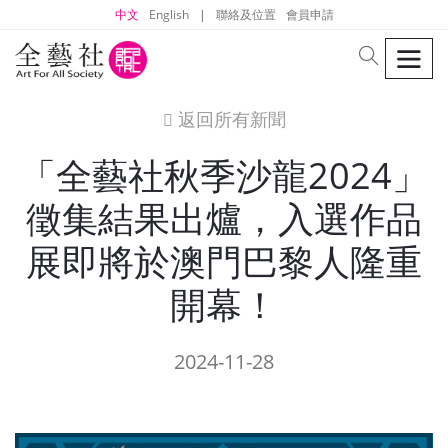
中文
English
|
聯絡及位置
會員申請
men
search
返回所有新聞
icon
「全藝社秋季沙⿓2024」
徵集結果出爐，入選作品
展即將於澳門巴黎人隆重
開幕！
2024-11-28