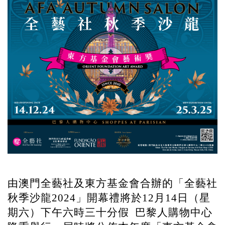
由澳⾨全藝社及東⽅基⾦會合辦的「全藝社
秋季沙⿓
」開幕禮將於
⽉
⽇（星
2024
12
14
期六）下午六時三十分假
巴黎人購物中心