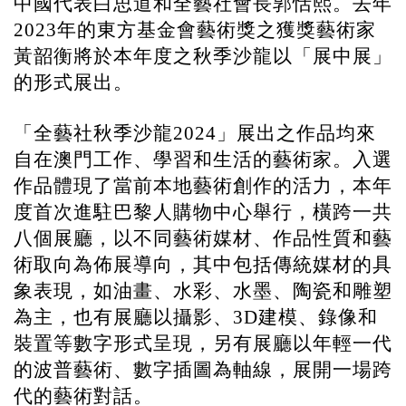
中國代表白思道和全藝社會長郭恬熙。去年
年的東方基金會藝術獎之獲獎藝術家
2023
黃韶衡將於本年度之秋季沙龍以「展中展」
的形式展出。
「全藝社秋季沙⿓
」展出之作品均來
2024
⾃在澳⾨⼯作、學習和⽣活的藝術家。入選
作品體現了當前本地藝術創作的活⼒，本年
度首次進駐巴黎人購物中心舉行，橫跨一共
八個展廳，以不同藝術媒材、作品性質和藝
術取向為佈展導向，其中包括傳統媒材的具
象表現，如油畫、⽔彩、⽔墨、陶瓷和雕塑
為主，也有展廳以攝影、
建模、錄像和
3D
裝置等數字形式呈現，另有展廳以年輕一代
的波普藝術、數字插圖為軸線，展開一場跨
代的藝術對話。