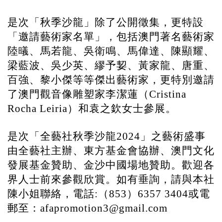
是次「秋季沙龍」除了公開徵集，更特設
「邀請藝術家名單」，包括澳門著名藝術家
陸㬢、馬若龍、吳衛鳴、馬偉達、陳顯耀、
梁藍波、吳少英、繆予㛃、黃家龍、唐重、
百強、黎小傑等等傑出藝術家，更特別邀請
了澳門觀音像雕塑家李潔蓮（
Cristina
）和袁之欽女士參展。
Rocha Leiria
是次「全藝社秋季沙龍
」之藝術盛事
2024
由全藝社主辦、東方基金會協辦、澳門文化
發展基金贊助、金沙中國場地贊助。歡迎各
界人士前來參觀欣賞。如有垂詢，請與本社
陳小姐聯絡，電話
（
）
或電
:
853
6357 3404
郵至：
afapromotion3@gmail.com