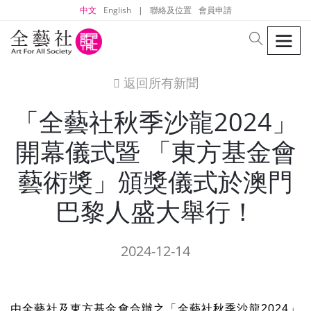
中文
English
|
聯絡及位置
會員申請
men
search
返回所有新聞
icon
「全藝社秋季沙龍2024」
開幕儀式暨 「東方基金會
藝術獎」頒獎儀式於澳門
巴黎人盛大舉行！
2024-12-14
由全藝社及東方基金會合辦之「全藝社秋季沙龍
2024
」