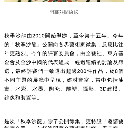
開幕熱鬧紛紜
秋季沙龍由
2010
開始舉辦，至今第十五年。今年
的「秋季沙龍」公開向各界藝術家徵集，反應比往
年更熱烈。今年的評審委員會，由全藝社、東方基
金會及金沙中國的代表組成，經過連續的討論及篩
選，最終評審們一致選出超過
200
件作品，於
8
個
不同主題的展廳中呈現，媒材豐富，當中包括油
畫、水彩、水墨、陶瓷、雕塑、攝影、
3D
建模、
錄像和裝置等。
是次「秋季沙龍」除了公開徵集，更特設「邀請藝