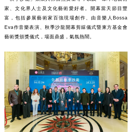
家、文化界人士及文化藝術愛好者。開幕當天節目豐
富，包括參展藝術家百強現場創作、由音樂人
Bossa
Eva
作音樂表演、秋季沙龍開幕剪綵儀式暨東方基金會
藝術獎頒獎儀式，場面鼎盛，氣氛熱鬧。