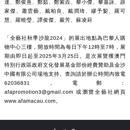
達、鄭俊熹、鄭茹、鄭紫垚、黎小傑、黎嘉詠、薜
家傑、蕭雲藝、戴柏良、戴潤琦、繆予㛃、羅可
慧、羅曉瑩、譚俊傑、嚴芳、蘇凌葑
「全藝社秋季沙龍
2024
」的展出地點為巴黎人購
物中心三樓，開放時間為每日下午
12
時至
7
時，展
期由即日起至
2025
年
3
月
25
日。是次展覽獲澳門
特別行政區政府文化發展基金部份經費贊助及金沙
中國有限公司場地支持。查詢請於辦公時間內致電
62036831
，電郵：
afapromotion3@gmail.com
或瀏覽全藝社網頁
www.afamacau.com
。