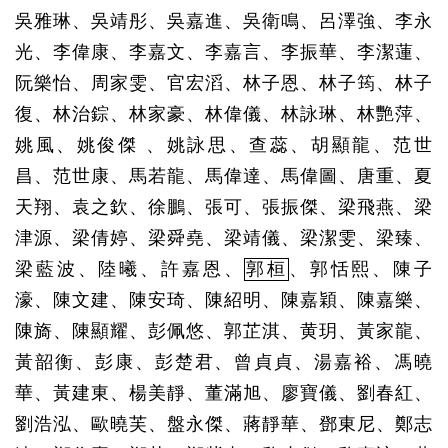
吳雅琳、吳靖彤、吳嘉進、吳衛鳴、呂澤強、李永
光、李偉康、李嘉文、李嘉言、李振華、李潔蓮、
阮樂怡、周家雯、官宏滔、林子恩、林子筠、林子
復、林治錝、林家豪、林偉儀、林詠琳、林艷萍、
姚風、姚俊傑
、姚詠思、查蕊、胡顯龍、范世
昌、范世康、馬若龍、馬偉達、馬偉圖、唐重、夏
天翔、袁之欽、徐鵬、張可、張振傑、梁飛燕、梁
津源、梁倩婷、梁舜堯、梁靖儀、梁潔雯、梁臻、
梁藍波、陸曦、許嘉恩、
郭桓
、郭恬熙、陳子
濠、陳文建、陳安琦、陳紹明、陳嘉穎、陳嘉樂、
陳旖、陳顯耀、彭佩悠、郭芷淇、黄玥、黃家龍、
黃韶衡、彭康、彭楚君、曾貞貞、湯嘉裕、馮曉
華、黃建東、楊美靜、董滿旭、廖寶儀、劉春紅、
劉浩泓、歐曉芙、盤永傑、蔣靜華、鄧東尼、鄭志