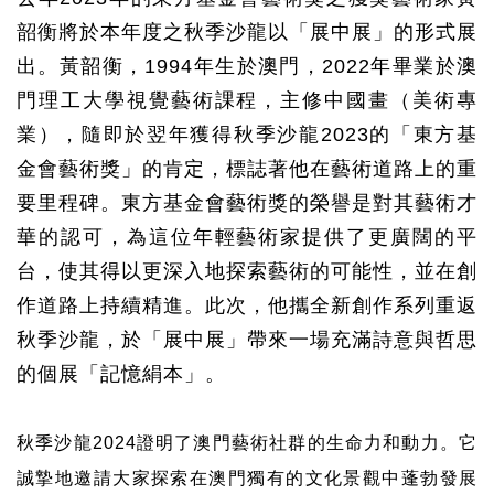
韶衡將於本年度之秋季沙龍以「展中展」的形式展
出。黃韶衡，
1994
年生於澳門，
2022
年畢業於澳
門理工大學視覺藝術課程，主修中國畫（美術專
業），隨即於翌年獲得秋季沙龍
2023
的「東方基
金會藝術獎」的肯定，標誌著他在藝術道路上的重
要里程碑。東方基金會藝術獎的榮譽是對其藝術才
華的認可，為這位年輕藝術家提供了更廣闊的平
台，使其得以更深入地探索藝術的可能性，並在創
作道路上持續精進。此次，他攜全新創作系列重返
秋季沙龍，於「展中展」帶來一場充滿詩意與哲思
的個展「記憶絹本」。
秋季沙龍
2024
證明了澳門藝術社群的生命力和動力。它
誠摯地邀請大家探索在澳門獨有的文化景觀中蓬勃發展