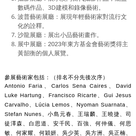
3D
建模和錄像藝術。
數碼作品、
波普藝術展廳：展現年輕藝術家對流行文
化的詮釋。
沙龍展廳：展出小品藝術畫作。
展中展廳：
2023
年東方基金會藝術獎得主
黃韶衡的個人展覽。
參展藝術家包括：（排名不分先後次序）
Antonio Faria
、
Carlos Sena Caires
、
David
Luke Hartung
、
Francisco Ricarte
、
Gui Jesus
Carvalho
、
Lúcia Lemos
、
Nyoman Suarnata
、
Stefan Nunes
、小島元春、王瑞麟、王曉捷、司
徒澤森、白思道、安千民、百強、何仲儀、何思
敏、何家耀、何穎妍、吳少英、吳方洲、吳正楠、