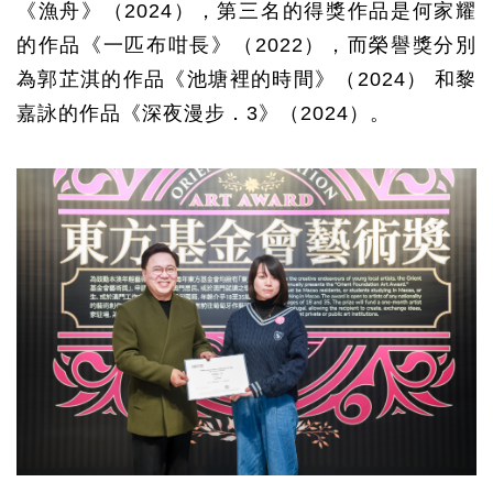
《漁舟》（
2024
），第三名的得獎作品是何家耀
的作品《一匹布咁長》（
2022
），而榮譽獎分別
為郭芷淇的作品《池塘裡的時間》（
2024
）
和黎
嘉詠的作品《深夜漫步．
3
》（
2024
）。