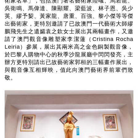
術家名單」，包括澳門著名藝術家陸㬢、馬若龍、
吳衛鳴、馬偉達、陳顯耀、梁藍波、林子恩、吳少
英、繆予㛃、黃家龍、唐重、百強、黎小傑等等傑
出藝術家，更特別邀請了已故澳門一代藝術大師繆
鵬飛先生之遺孀袁之欽女士展出其兩幅畫作，又邀
請了澳門觀音像雕塑家李潔蓮（
Cristina Rocha
Leiria
）參展，展出其兩米高之金色銅製觀音像，
於巴黎人
購物中心
的秋季沙龍展廳中閃閃發亮，主
辦方更特別請出已故藝術家郭桓的三幅畫作展出，
與觀音像互相輝映，值此向澳門藝術界前輩們致
敬。