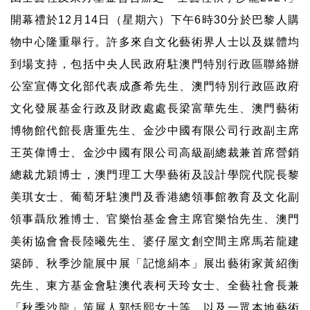
開幕禮於
12
月
14
日（星期六）下午
6
時
30
分於巴黎人購
物中心隆重舉行。許多來自文化藝術界人士以及媒體均
到場支持，包括中央人民政府駐澳門特別行政區聯絡辦
公室宣傳文化部代表成彥希先生、澳門特別行政區政府
文化發展基金行政及財政處處
長
梁富華先生、澳門藝術
博物館代館長唐重先生、金沙中國有限公司行政副主席
王英偉博士、金沙中國有限公司高級副總裁兼首席營銷
總裁尤穎博士，澳門理工大學藝術及設計學院代院長黎
美琪女士、
葡萄牙駐澳門及香港總領事館教育及文化副
領事
聶欣雅博士、官樂怡基金會主席官樂怡先生、澳門
美術協會會長陸曦先生、婆仔屋文創空間主席馬若龍建
築師、秋季沙龍展中展「記憶絹本」展出藝術家黃紹衡
先生、東方基金會駐澳代表柯天玲女士、全藝社會長兼
「秋季沙龍」策展人郭恬熙女士等，以及一眾本地藝術