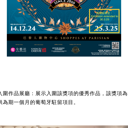
入圍作品展廳
：
展示入圍該獎項的優秀作品
，
該獎項為
供為期一個月的葡萄牙駐留項目。