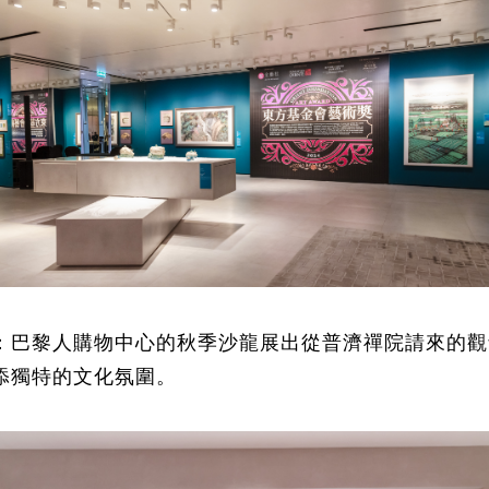
：
巴黎人購物中心
的秋季沙龍展出從
普濟禪院
請來的
觀
添獨特的文化氛圍。