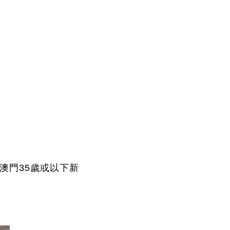
澳門
35
歲或以下
新