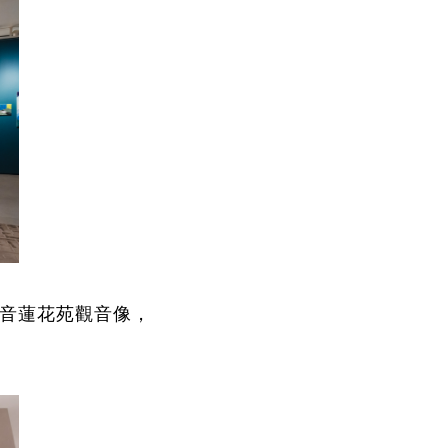
音蓮花苑
觀音像
，