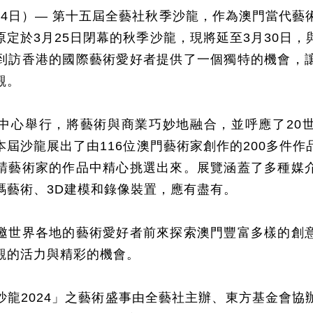
24
日）
—
第十五屆全藝社秋季沙龍，作為澳門當代藝
原定於
3
月
25
日閉幕的秋季沙龍，現將延至
3
月
30
日，
到訪香港的國際藝術愛好者提供了一個獨特的機會，
觀。
中心舉行，將藝術與商業巧妙地融合，
並
呼應了
20
本屆沙龍展出了由
116
位澳門
藝術家創作的
200
多件作
請藝術家的作品
中精心挑選出來。展覽涵蓋了多種媒
碼藝術、
3D
建模和錄像裝置，應有盡有。
邀世界各地的藝術愛好者前來探索澳門豐富多樣的創
觀的活力與精彩的機會。
沙龍
2024
」之藝術盛事由全藝社主辦、東方基金會協