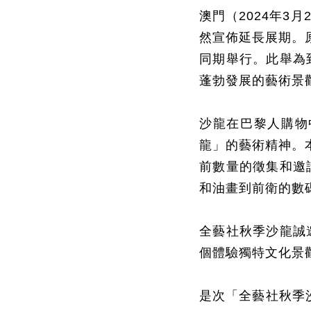
澳門（
2024
年
3
月
然宣佈延長展期。
同期舉行。此舉為
蓬勃發展的藝術
景
沙龍在巴黎人購物
龍」的
藝術
精神。
前數量的
徵集和邀
和油畫到前衛的數
全藝社秋季沙龍誠
個體驗獨特文化景
是次「全藝社秋季