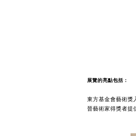
展
：
覽
的亮點包括
東方基金會藝術獎
晉藝術家
得獎者
提