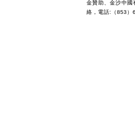
金贊助、金沙中國
絡，電話
:
（
853
）