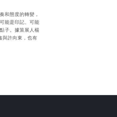
奏和態度的轉變，
可能是印記、可能
點子。據策展人楊
鑫與許向東，也有