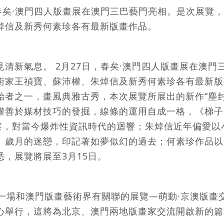
，春矣·澳門四人版畫展在澳門三巴藝門亮相。是次展覽
焯信及新秀何素珍各有最新版畫作品。
清新氣息。 2月27日，春矣·澳門四人版畫展在澳門
術家王禎寶、蘇沛權、朱焯信及新秀何素珍各有最新版
始者之一，畫風典雅古秀，本次展覽所展出的新作“塵封
權善於媒材技巧的發掘，線條的運用自成一格，《梯子
觀察，對當今爆炸性資訊時代的迴響；朱焯信近年偏愛以
》歲月的迷戀，印記著如夢似幻的過去；何素珍作品以
，展覽將展至3月15日。
又一場和澳門版畫藝術界有關聯的展覽—萌動·京澳版畫
心舉行，這將為北京、澳門兩地版畫家交流開啟新的篇