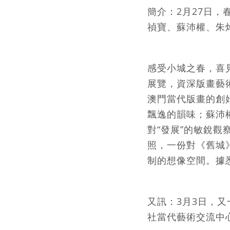
簡介：2月27日
禎寶、蘇沛權、朱
感受小城之春，喜見
展覽，資深版畫藝
澳門當代版畫的創
飄逸的韻味；蘇沛
對“發展”的敏銳
照，一份對《舊城
制的想像空間。據悉
又訊：3月3日，
社當代藝術交流中