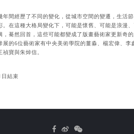
幾年間經歷了不同的變化，從城市空間的變遷，生活節
彩。在這種大格局變化下，可能是懷舊、可能是浪漫、
興，驀然回首，這些可能都變成了版畫藝術家更新奇的
參展的6位藝術家有中央美術學院的薑淼、楊宏偉、李
王禎寶與朱焯信。
1日結束
Facebook
Weibo
WeChat