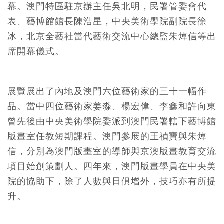
幕。澳門特區駐京辦主任吳北明，民署管委會代
表、藝博館館長陳浩星，中央美術學院副院長徐
冰，北京全藝社當代藝術交流中心總監朱焯信等出
席開幕儀式。
展覽展出了內地及澳門六位藝術家的三十一幅作
品。當中四位藝術家姜淼、楊宏偉、李鑫和許向東
曾先後由中央美術學院委派到澳門民署轄下藝博館
版畫室任教短期課程。澳門參展的王禎寶與朱焯
信，分別為澳門版畫室的導師與京澳版畫教育交流
項目始創策劃人。四年來，澳門版畫學員在中央美
院的協助下，除了人數與日俱增外，技巧亦有所提
升。