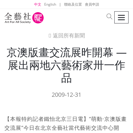
中文
English
|
聯絡及位置
會員申請
men
search
返回所有新聞
icon
京澳版畫交流展昨開幕 —
展出兩地六藝術家卅一作
品
2009-12-31
【本報特約記者鐵怡北京三日電】“萌動·京澳版畫
交流展”今日在北京全藝社當代藝術交流中心開