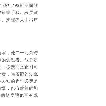
藝社798新空間登
幅繪畫手稿。該展覽
界、媒體界人士出席
術家，他二十九歲時
輕的受勳者。他是澳
身，從澳門文化司司
計者，馬若龍的涉獵
為人知的近作必定是
情懷，也有建築師和
彬的態度讓他富有魅