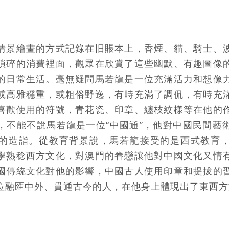
情景繪畫的方式記錄在旧賬本上，香煙、貓、騎士、
瑣碎的消費裡面，觀眾在欣賞了這些幽默、有趣圖像
的日常生活。毫無疑問馬若龍是一位充滿活力和想像
或高雅穩重，或粗俗野逸，有時充滿了調侃，有時充
喜歡使用的符號，青花瓷、印章、纏枝紋樣等在他的
，不能不說馬若龍是一位“中國通”，他對中國民間藝
的造詣。從教育背景說，馬若龍接受的是西式教育
學熟稔西方文化，對澳門的眷戀讓他對中國文化又情
國傳統文化對他的影響，中國古人使用印章和提拔的
位融匯中外、貫通古今的人，在他身上體現出了東西方