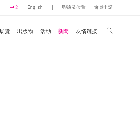
中文
English
|
聯絡及位置
會員申請
search
展覽
出版物
活動
新聞
友情鏈接