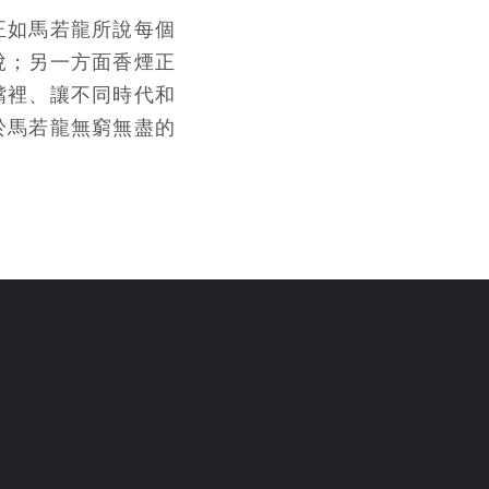
正如馬若龍所說每個
悅；另一方面香煙正
嘴裡、讓不同時代和
於馬若龍無窮無盡的