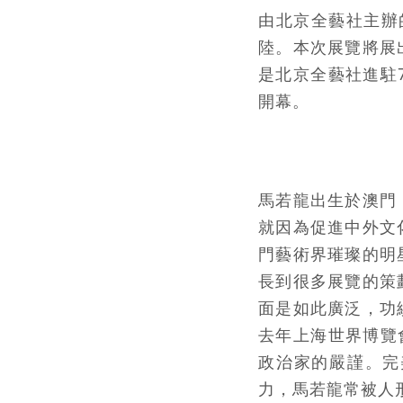
由北京全藝社主辦
陸。本次展覽將展
是北京全藝社進駐
開幕。
馬若龍出生於澳門
就因為促進中外文
門藝術界璀璨的明
長到很多展覽的策
面是如此廣泛，功
去年上海世界博覽
政治家的嚴謹。完
力，馬若龍常被人