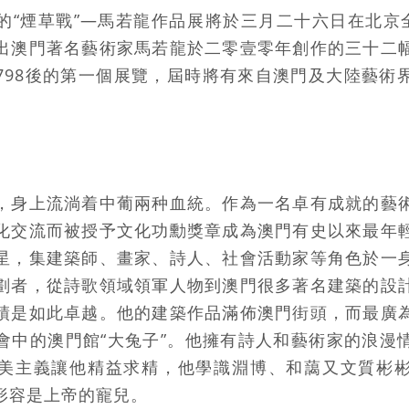
的“煙草戰”—馬若龍作品展將於三月二十六日在北京全
出澳門著名藝術家馬若龍於二零壹零年創作的三十二
798後的第一個展覽，屆時將有來自澳門及大陸藝術
，身上流淌着中葡兩种血統。作為一名卓有成就的藝
化交流而被授予文化功勳獎章成為澳門有史以來最年
星，集建築師、畫家、詩人、社會活動家等角色於一
劃者，從詩歌領域領軍人物到澳門很多著名建築的設
績是如此卓越。他的建築作品滿佈澳門街頭，而最廣
會中的澳門館“大兔子”。他擁有詩人和藝術家的浪漫
美主義讓他精益求精，他學識淵博、和藹又文質彬
形容是上帝的寵兒。