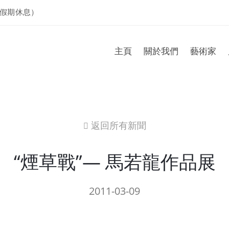
假期休息）
主頁
關於我們
藝術家
返回所有新聞
icon
“煙草戰”— 馬若龍作品展
2011-03-09