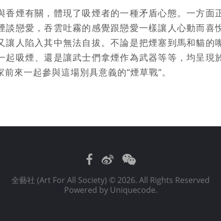
與香煙有關，體現了吸煙者的一種矛盾心態。一方面
煙談戀愛，吞雲吐霧的感覺跟戀愛一樣讓人心動而喜
又讓人陷入其中無法自拔。不論是把煙塞到馬和貓的
一起吸煙、還是讓武士們拿煙作為武器等等，均呈現
家前來一起參與這場別具意義的“煙草戰”。
Facebook
Weibo
WeChat
全藝社 (Art For All Society)
© 2026. All Rights Reserved
Powered by
Uniquecode
.