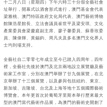
十二月八日（星期四）下午六時三十分假全藝社會
址舉行，開幕式以酒會形式進行，澳門基金會代表
梁雅桃、澳門特區政府文化局代表、澳門藝術博物
館陳浩星館長、立法會議員崔世平及梁安琪、文化
產業委員會梁慶庭副主席、廖子馨委員、蘇香玫委
員、陳偉輝、黃錫鈞、周凡夫及多名澳門文化界人
士均到場支持。
全藝社自二零零七年成立至今已踏入四周年，四年
裡，全藝社先後於澳門及北京兩地設立展覽廳及藝
術家工作室，分別在澳門舉辦了廿九個展覽，在北
京舉辦了十三個展覽，以及參與包括紐約、東京、
新加坡、吉隆坡、台北及上海等地十五個國際藝術
博覽會。本年更首次於葡萄牙里斯本舉行歷來最大
型的澳門當代藝術作品展，為澳門的藝術史開創了