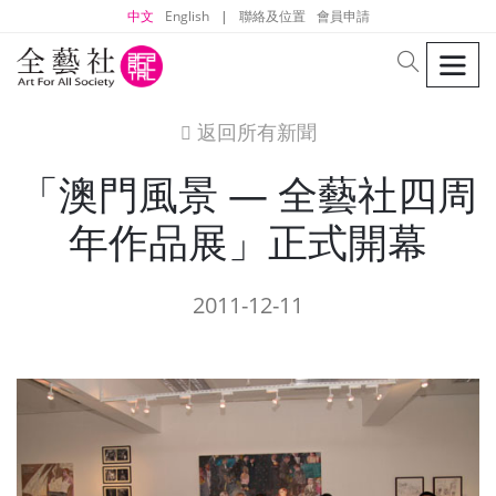
中文
English
|
聯絡及位置
會員申請
men
search
返回所有新聞
icon
「澳門風景 — 全藝社四周
年作品展」正式開幕
2011-12-11