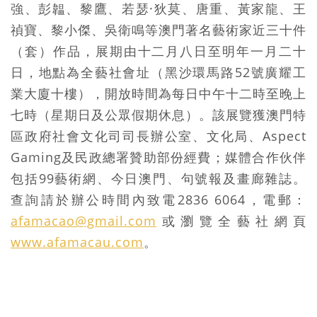
強、彭韞、黎鷹、若瑟·狄莫、唐重、黃家龍、王
禎寶、黎小傑、吳衛鳴等澳門著名藝術家近三十件
（套）作品，展期由十二月八日至明年一月二十
日，地點為全藝社會址（黑沙環馬路52號廣耀工
業大廈十樓），開放時間為每日中午十二時至晚上
七時（星期日及公眾假期休息）。該展覽獲澳門特
區政府社會文化司司長辦公室、文化局、Aspect
Gaming及民政總署贊助部份經費；媒體合作伙伴
包括99藝術網、今日澳門、句號報及畫廊雜誌。
查詢請於辦公時間內致電2836 6064，電郵：
afamacao@gmail.com
或瀏覽全藝社網頁
www.afamacau.com
。