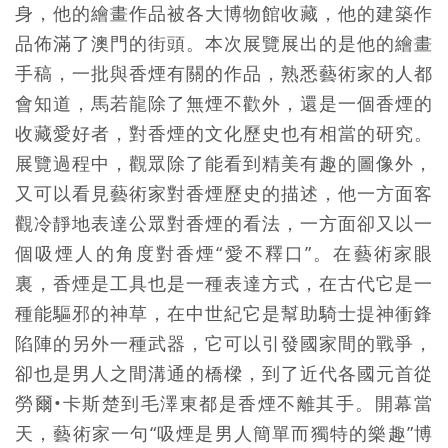
身，他的繪畫作品被各大博物館收藏，他的建築作
品佈滿了澳門的街頭。本次展覽展出的是他的繪畫
手稿，一批與香煙有關的作品，熟悉藝術家的人都
會知道，馬若龍除了無煙不歡外，還是一個香煙的
收藏愛好者，對香煙的文化歷史也有相當的研究。
展覽過程中，觀眾除了能看到精美有趣的圖像外，
又可以看見藝術家對香煙歷史的描述，他一方面客
觀冷靜地表達公眾對香煙的看法，一方面卻又以一
個吸煙人的角度對香煙“愛不釋口”。在藝術家眼
裏，香煙是工具也是一種表達方式，在古代它是一
種能驅邪的神草，在中世紀它是幫助騎士提神衝鋒
陷陣的另外一種武器，它可以引發國家間的戰爭，
卻也是男人之間溝通的橋樑，到了近代各國元首從
勞爾•卡斯楚到毛澤東都是香煙不離其手。開幕當
天，藝術家一句“吸煙是男人簡單而獨特的樂趣”博