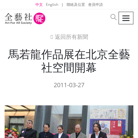
中文
English
|
聯絡及位置
會員申請
men
search
返回所有新聞
icon
馬若龍作品展在北京全藝
社空間開幕
2011-03-27