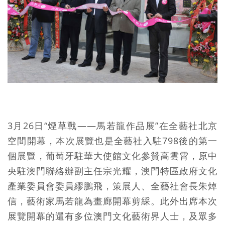
3月26日“煙草戰——馬若龍作品展”在全藝社北京
空間開幕，本次展覽也是全藝社入駐798後的第一
個展覽，葡萄牙駐華大使館文化參贊高雲霄，原中
央駐澳門聯絡辦副主任宗光耀，澳門特區政府文化
產業委員會委員繆鵬飛，策展人、全藝社會長朱焯
信，藝術家馬若龍為畫廊開幕剪綵。此外出席本次
展覽開幕的還有多位澳門文化藝術界人士，及眾多