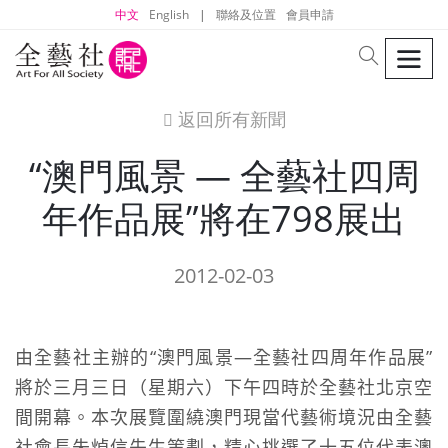
中文
English
|
聯絡及位置
會員申請
men
search
返回所有新聞
icon
“澳門風景 — 全藝社四周
年作品展”將在798展出
2012-02-03
由全藝社主辦的“澳門風景—全藝社四周年作品展”
將於三月三日（星期六）下午四時於全藝社北京空
間開幕。
本次展覽圍繞澳門現當代藝術境況由全藝
社會長朱焯信先生策劃，精心挑選了十五位代表澳