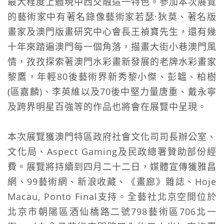
最大程度上體現中西交融這一特色。
參加本次展覽
的藝術家中有著名錄像藝術家若瑟·狄莫、著名版
畫家及澳門版畫研究中心會長王禎寶先生，還有幾
十年來踏
遍澳門每一個角落，描畫大街小巷澳門風
情，孜孜探索著澳門水彩畫新發展的老牌水彩畫家
黎鷹，年輕80後藝術界新秀黎小傑、彭韞、柏樹
(區嘉麟)、李英維以及70後中堅
力量唐重、戴永寧
及跨界明星百強等的作品也將會在展覽中呈現。
本次展覽獲澳門特區政府社會文化司司長辦公室、
文化局、Aspect Gaming及民政總署贊助部份經
費。
展覽將持續到四月二十二日，媒體宣傳獲雅昌
網、99藝術網、新浪收藏、《畫廊》雜誌、Hoje
Macau, Ponto Final支持。
全藝社北京空間位於
北京市朝陽區酒仙橋路二號798藝術區706北一