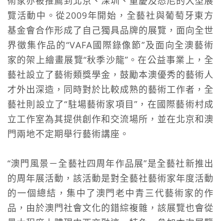
術家亦被推薦到北京、深圳、重慶及悉​​尼的大型展
覽活動中。
從2009年開始，全藝社與葡萄牙東方
基金會合作形成了自己獨具品牌的展覽，面向全世
界徵集作品的“VAFA國際錄像節”及面向全澳藝術
家的架上繪畫展覽“秋季沙龍
”。
在公益事業上，全
藝社設立了藝術類獎學金，鼓勵本澳優秀的藝術人
才外出深造，同時對於比較成熟的藝術工作者，全
藝社則設立了“駐場藝術家項目”，在國際藝術村
成
立工作室為其提供創作和交流場所，並在北京和澳
門兩地不定期舉行藝術講座。
“澳門風景－全藝社四周年作品展”是全藝社新推出
的周年展活動，該活動是對全藝社藝術家年度活動
的一個總結，集中了澳門老中青三代藝術家的作
品，由於澳門
社會文化的錯綜複雜，該展覽也會從