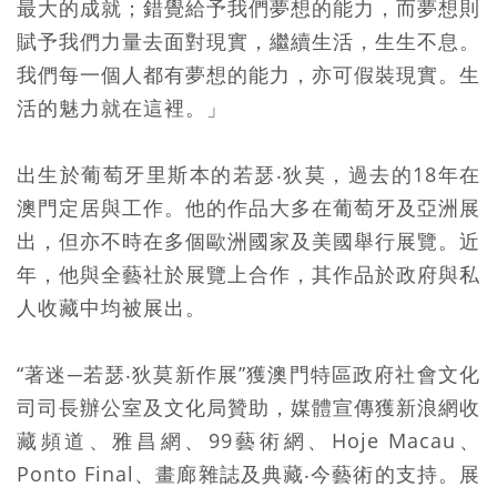
最大的成就；錯覺給予我們夢想的能力，而夢想則
賦予我們力量去面對現實，繼續生活，生生不息。
我們每一個人都有夢想的能力，亦可假裝現實。生
活的魅力就在這裡。」
出生於葡萄牙里斯本的若瑟‧狄莫，過去的18年在
澳門定居與工作。他的作品大多在葡萄牙及亞洲展
出，但亦不時在多個歐洲國家及美國舉行展覽。近
年，他與全藝社於展覽上合作，其作品於政府與私
人收藏中均被展出。
“著迷─若瑟‧狄莫新作展”獲澳門特區政府社會文化
司司長辦公室及文化局贊助，媒體宣傳獲新浪網收
藏頻道、雅昌網、99藝術網、Hoje Macau、
Ponto Final、畫廊雜誌及典藏‧今藝術的支持。展