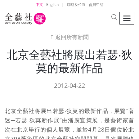
中文
English
|
聯絡及位置
會員申請
men
search
返回所有新聞
icon
北京全藝社將展出若瑟‧狄
莫的最新作品
2012-04-22
北京全藝社將展出若瑟‧狄莫的最新作品，展覽“著
迷─若瑟‧狄莫新作展”由潘廣宜策展，是藝術家首
次在北京舉行的個人展覽，並於4月28日假位於北
京798藝術區的北京全藝社空間開幕。是次展覽也