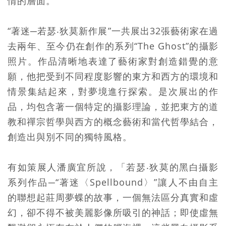
情的層面。
“著迷─若瑟‧狄莫新作展”一共展出32張藝術家在過
去兩年、至今仍在創作的系列“The Ghost”的攝影
照片。作品清晰地表達了藝術家對創造錯覺的意
願，他把受到不同程度影響的東方和西方的環境和
情景集結起來，對夢境進行探索。是次展出的作
品，均包含著一個特定的攝影理論，並把東方的道
教和禪宗哲學與西方的概念藝術和當代哲學結合，
創造出與別不同的獨特風格。
有如策展人潘廣宜所說，「若瑟‧狄莫的黑白攝影
系列作品─“著迷〈Spellbound〉”讓人不由自主
的聯想起莊周夢蝶的故事，一個無法區分真實和虛
幻，卻不得不被美麗影像所吸引的神話；即使虛無