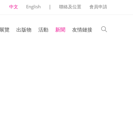
中文
English
|
聯絡及位置
會員申請
search
展覽
出版物
活動
新聞
友情鏈接