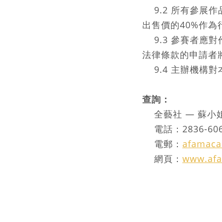
9.2 所有參展
出售價的40%作
9.3 參賽者應
法律條款的申請者
9.4 主辦機構
查詢：
全藝社 — 蘇小
電話：2836-6064 
電郵：
afamac
網頁：
www.af