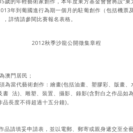
35歲的年輕藝術家創作，本年度東方基金會會將設“東
2013年到葡國進行為期一個月的駐葡創作（包括機票
），詳情請參閱比賽報名表格。
2012秋季沙龍公開徵集章程
須為澳門居民；
必須為當代藝術創作：繪畫(包括油畫、塑膠彩、版畫、
及書 法)、雕塑、裝置、攝影、錄影(含對白之作品如
作品長度不得超過十五分鐘)。
品請填妥申請表，並以電郵、郵寄或親身遞交至全藝