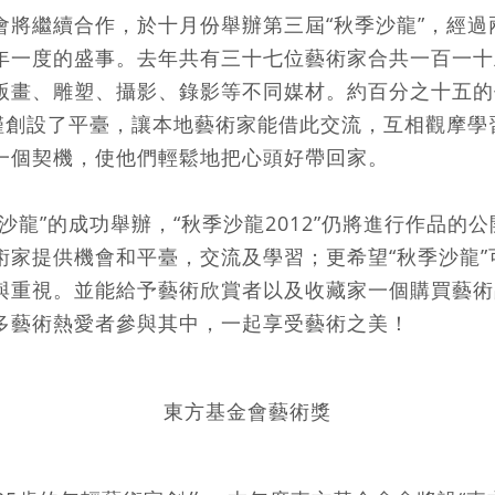
會將繼續合作，於十月份舉辦第三屆“秋季沙龍”，經過
年一度的盛事。去年共有三十七位藝術家合共一百一十
版畫、雕塑、攝影、錄影等不同媒材。約百分之十五的
不僅創設了平臺，讓本地藝術家能借此交流，互相觀摩學
一個契機，使他們輕鬆地把心頭好帶回家。
沙龍”的成功舉辦，“秋季沙龍2012”仍將進行作品的
術家提供機會和平臺，交流及學習；更希望“秋季沙龍”
與重視。並能給予藝術欣賞者以及收藏家一個購買藝術
多藝術熱愛者參與其中，一起享受藝術之美！
東方基金會藝術獎