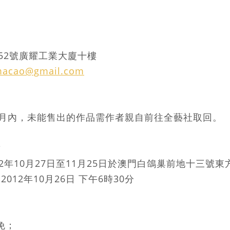
2號廣耀工業大廈十樓
macao@gmail.com
內，未能售出的作品需作者親自前往全藝社取回。
點
年10月27日至11月25日於澳門白鴿巢前地十三號東
12年10月26日 下午6時30分
免；