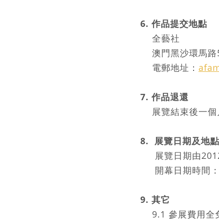
6. 作品提交地點
全藝社
澳門黑沙環馬路5
電郵地址：
afa
7. 作品退還
展覽結束後一個月
8. 展覽日期及地
展覽日期由2012
開幕日期時間：20
9. 其它
9.1 參展費用全