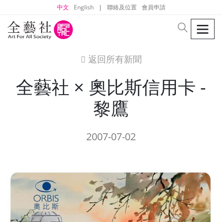
中文
English
|
聯絡及位置
會員申請
men
search
返回所有新聞
icon
全藝社 × 奧比斯信用卡 -
黎鷹
2007-07-02