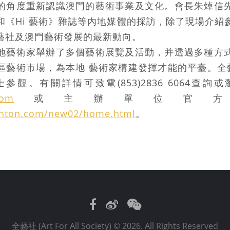
的角度重新認識澳門的藝術事業及文化。會長朱焯信
和《Hi 藝術》雜誌等內地媒體的採訪，除了現場介紹
藝社及澳門藝術發展的最新動向。
地藝術家舉辦了多個藝術展覽及活動，并透過多種方
區藝術市場，為本地 藝術家構建發揮才能的平臺。全藝
參觀。有關詳情可致電(853)2836 6064查詢
com
或主辦單位官方
anton.com/new02/home.html
。
Facebook
Weibo
WeChat
全藝社 (Art For All Society)
© 2026. All Rights Reserved