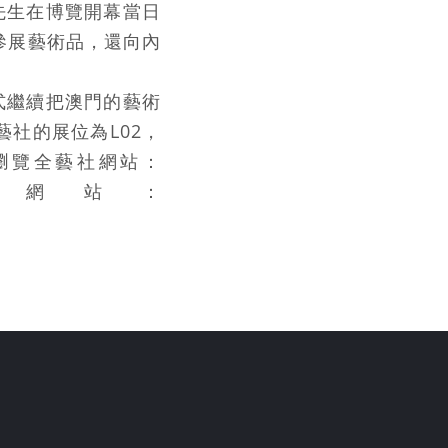
先生在博覽開幕當日
參展藝術品，還向內
式繼續把澳門的藝術
社的展位為L02，
或瀏覽全藝社網站：
網站：