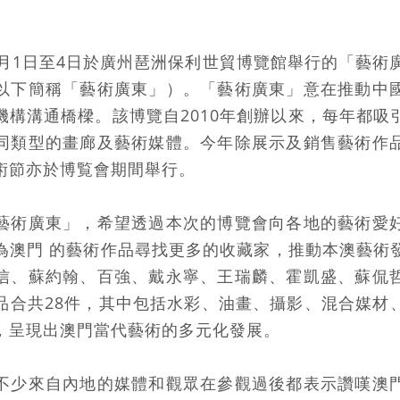
月1日至4日於廣州琶洲保利世貿博覽館舉行的「藝術廣
以下簡稱「藝術廣東」）。「藝術廣東」意在推動中
機構溝通橋樑。該博覽自2010年創辦以來，每年都吸
同類型的畫廊及藝術媒體。今年除展示及銷售藝術作
術節亦於博覧會期間舉行。
藝術廣東」，希望透過本次的博覽會向各地的藝術愛
為澳門 的藝術作品尋找更多的收藏家，推動本澳藝術
信、蘇約翰、百強、戴永寧、王瑞麟、霍凱盛、蘇侃
品合共28件，其中包括水彩、油畫、攝影、混合媒材
，呈現出澳門當代藝術的多元化發展。
不少來自內地的媒體和觀眾在參觀過後都表示讚嘆澳