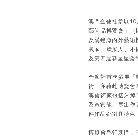
澳門全藝社參展10
藝術品博覽會」（
及構建海內外藝術
藏家、策展人、不
及第四屆新星星藝
全藝社首次參展「
術，亦藉此博覽會
澳藝術家包括朱焯
及黃家龍。展出作
件作品都別具特色
博覽會舉行期間，