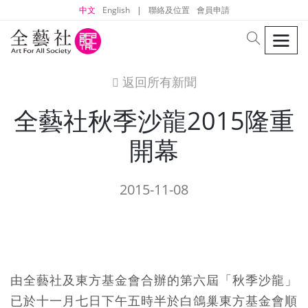
中文
English
|
聯絡及位置
會員申請
men
search
返回所有新聞
icon
全藝社秋季沙龍2015隆重
開幕
2015-11-08
由全藝社及東方基金會合辦的第六屆「秋季沙龍」
已於十一月七日下午五時半於白鴿巢東方基金會順