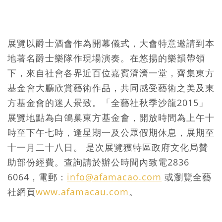
展覽以爵士酒會作為開幕儀式，大會特意邀請到本
地著名爵士樂隊作現場演奏。在悠揚的樂韻帶領
下，來自社會各界近百位嘉賓濟濟一堂，齊集東方
基金會大廳欣賞藝術作品，共同感受藝術之美及東
方基金會的迷人景致。「全藝社秋季沙龍2015」
展覽地點為白鴿巢東方基金會，開放時間為上午十
時至下午七時，逢星期一及公眾假期休息，展期至
十一月二十八日。 是次展覽獲特區政府文化局贊
助部份經費。查詢請於辦公時間內致電2836
6064，電郵：
info@afamacao.com
或瀏覽全藝
社網頁
www.afamacau.com
。