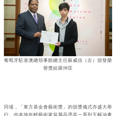
葡萄牙駐港澳總領事館總主任蘇威信（左）頒發榮
譽獎給羅仲匡
同場，「東方基金會藝術獎」的頒獎儀式亦盛大舉
行。由本地年輕藝術家翁麗晶憑其一系列五幅油畫