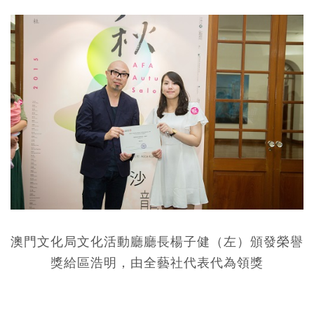
澳門文化局文化活動廳廳長楊子健（左）頒發榮譽
獎給區浩明，由全藝社代表代為領獎