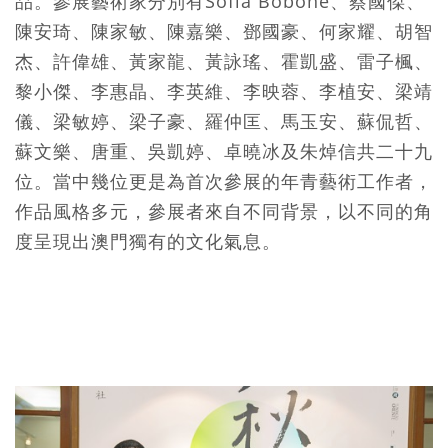
品。參展藝術家分別有Sofia Bobone、蔡國傑、
陳安琦、陳家敏、陳嘉樂、鄧國豪、何家耀、胡智
杰、許偉雄、黃家龍、黃詠瑤、霍凱盛、雷子楓、
黎小傑、李惠晶、李英維、李映蓉、李植安、梁靖
儀、梁敏婷、梁子豪、羅仲匡、馬玉安、蘇侃哲、
蘇文樂、唐重、吳凱婷、卓曉冰及朱焯信共二十九
位。當中幾位更是為首次參展的年青藝術工作者，
作品風格多元，參展者來自不同背景，以不同的角
度呈現出澳門獨有的文化氣息。