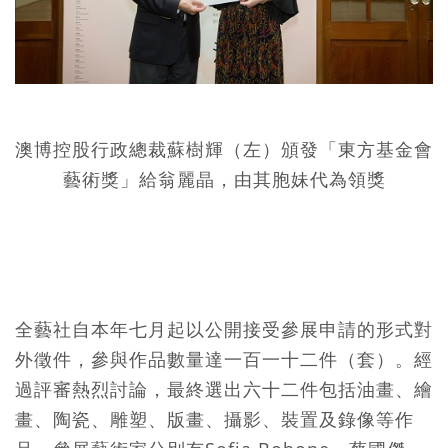
澳博控股行政總裁蘇樹輝（左）頒發「東方基金會
藝術獎」給翁麗晶，由其胞妹代為領獎
全藝社自本年七月起以公開接受參展申請的形式對
外徵件，參與作品數量達一百一十二件（套）。經
過評審熱烈討論，最終選出六十二件包括油畫、繪
畫、陶瓷、雕塑、版畫、攝影、裝置及錄像等作