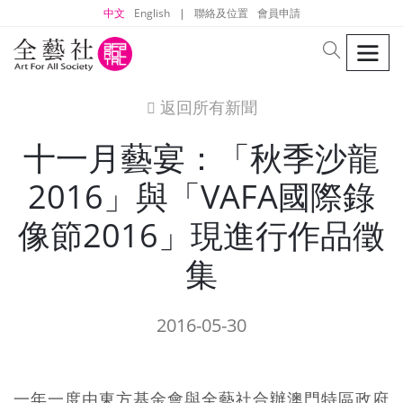
中文
English
|
聯絡及位置
會員申請
men
search
返回所有新聞
icon
十一月藝宴：「秋季沙龍
2016」與「VAFA國際錄
像節2016」現進行作品徵
集
2016-05-30
一年一度由東方基金會與全藝社合辦澳門特區政府