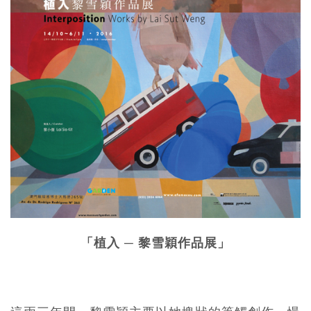
「植入 ─ 黎雪穎作品展」