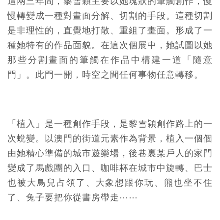
這兩三年間，黎雪穎主要以她塊狀的筆觸創作，慢
慢轉變成一種對畫面分解、切割的手段。這種切割
是非理性的，直覺地打散、重組了畫面。形成了一
種她特有的作品面貌。在這次個展中，她試圖以她
那些分割畫面的筆觸在作品中構建一道「隨意
門」。此門一開，時空之間任何事物任意轉移。
「植入」是一種創作手段，是黎雪穎創作路上的一
次蛻變。以澳門的街道元素作為背景，植入一個個
由她精心準備的城市遊樂場，後巷裏某戶人的家門
變成了馬戲團的入口、咖啡杯在城市中旋轉、巴士
也被大鳥兒占領了、大象想跟你玩、熊也坐不住
了、兔子要把你從書房帶走⋯⋯