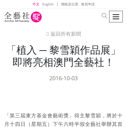
中文
English
|
聯絡及位置
會員申請
men
search
返回所有新聞
icon
「植入 ─ 黎雪穎作品展」
即將亮相澳門全藝社！
2016-10-03
「第三屆東方基金會藝術獎」得主黎雪穎，將於十
月十四日（星期五）下午六時半假全藝社舉辦其首