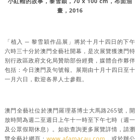
小紅帽的故事，黎雪穎，70 x 100 cm，布面油
畫，2016
「植入 ─ 黎雪穎作品展」將於十月十四日的下午
六時三十分於澳門全藝社開幕，是次展覽獲澳門特
别行政區政府文化局贊助部份經費，媒體合作夥伴
包括：今日澳門及句號報。展期由十月十四日至十
一月六日，歡迎各界人士參觀。
澳門全藝社位於澳門羅理基博士大馬路265號，開
放時間為週二至週日上午十一時至下午七時（週一
及公眾假期休息）。如欲查詢更多展覽詳情，請瀏
覽全藝社網頁：
www.afamacau.com
，或於辦公