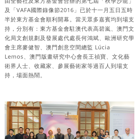
由全藝社及東方基金會合辦的第七屆「秋季沙龍」
及「VAFA國際錄像節2016」已於十一月五日五時
半於東方基金會順利開幕。當天眾多嘉賓均到場支
持，分別有：東方基金會駐澳代表高碧嵐、澳門文
化局文創規劃及發展處代處長何鴻斌、歐洲研究學
會主席麥健智、澳門創意空間總監 Lúcia
Lemos、澳門版畫研究中心會長王禎寶、文化藝
術界人士、收藏家、參展藝術家等過百人到場支
持，場面熱鬧。