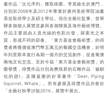
畫作品「次元序列」獲取殊榮。李英維生於澳門，
分別於2008年及2012年畢業於廣州美術學院油畫
系並取得學士及碩士學位。現任全藝社監事。曾舉
辦多個個人展覽並參與多個聯展及海外藝術博覽。
作品主要就由人造光線的色彩出發，探索光之本
質，形成不同的節奏。「東方基金會藝術獎」的得
獎者將獲價值澳門幣五萬元的葡國交流機會，於明
年到里斯本進行為期一個月的交流創作，促進葡澳
兩地文化交流。至於今屆「東方基金會藝術獎」的
榮譽獎，得獎作品分別為樊燕君的石雕作品「被馴
化的甜Ⅰ」及陳嘉樂的針筆畫作「Deer, Flying
Squirrel, Whale」。所有參展及得獎作品亦會於
「全藝社秋季沙龍2016」展覽中展出。