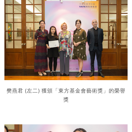
樊燕君 (左二) 獲頒「東方基金會藝術獎」的榮譽
獎