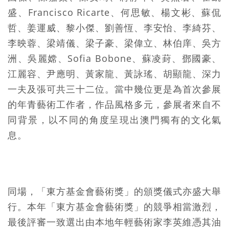
盛、Francisco Ricarte、何思敏、楊文彬、蘇侃
哲、姜運威、黎小傑、劉善恆、李安怡、李綺芬、
李映蓉、梁靖儀、梁子豪、梁偉立、林伯庠、吳方
洲、吳麗嫦、Sofia Bobone、蘇凌葑、鄧國豪、
江麗容、尹應明、黃家龍、黃詠瑤、胡顯龍、深力
一夫及張可共三十二位。當中幾位更是為首次參展
的年青藝術工作者，作品風格多元，參展者來自不
同背景，以不同的角度呈現出澳門獨有的文化氣
息。
同場，「東方基金會藝術獎」的頒獎儀式亦盛大舉
行。本年「東方基金會藝術獎」的競爭相當激烈，
最後評審一致選出由本地年輕藝術家李英維憑其油