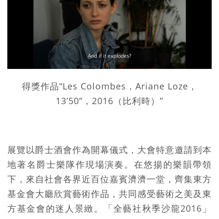
得獎作品“Les Colombes，Ariane Loze，
13’50”，2016（比利時）”
展覽以爵士酒會作為開幕儀式，大會特意邀請到本
地著名爵士樂隊作現場演奏。在悠揚的樂韻帶領
下，來自社會各界近百位嘉賓濟濟一堂，齊集東方
基金會大廳欣賞藝術作品，共同感受藝術之美及東
方基金會的迷人景緻。「全藝社秋季沙龍2016」