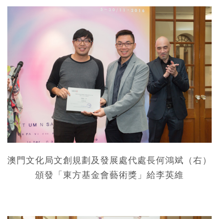
澳門文化局文創規劃及發展處代處長何鴻斌（右）
頒發「東方基金會藝術獎」給李英維