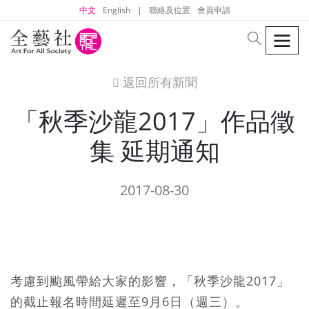
中文
English
|
聯絡及位置
會員申請
men
search
返回所有新聞
icon
「秋季沙龍2017」作品徵
集 延期通知
2017-08-30
考慮到颱風帶給大家的影響，「秋季沙龍2017」
的截止報名時間延遲至9月6日（週三）。