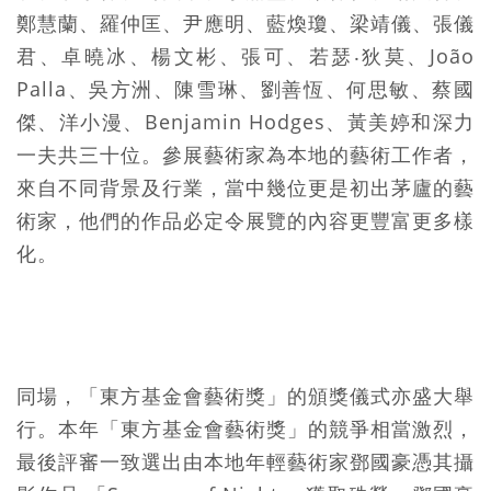
鄭慧蘭、羅仲匡、尹應明、藍煥瓊、梁靖儀、張儀
君、卓曉冰、楊文彬、張可、若瑟‧狄莫、João
Palla、吳方洲、陳雪琳、劉善恆、何思敏、蔡國
傑、洋小漫、Benjamin Hodges、黃美婷和深力
一夫共三十位。參展藝術家為本地的藝術工作者，
來自不同背景及行業，當中幾位更是初出茅廬的藝
術家，他們的作品必定令展覽的內容更豐富更多樣
化。
同場，「東方基金會藝術獎」的頒獎儀式亦盛大舉
行。本年「東方基金會藝術獎」的競爭相當激烈，
最後評審一致選出由本地年輕藝術家鄧國豪憑其攝