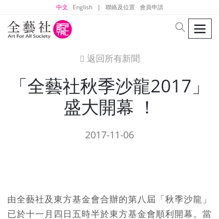
中文
English
|
聯絡及位置
會員申請
men
search
返回所有新聞
icon
「全藝社秋季沙龍2017」
盛大開幕 ！
2017-11-06
由全藝社及東方基金會合辦的第八屆「秋季沙龍」
已於十一月四日五時半於東方基金會順利開幕。當