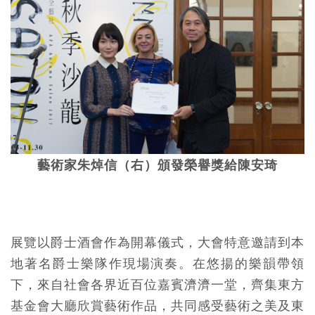
藝術家朱焯信（右）頒發榮譽獎給陳安琦
展覽以爵士酒會作為開幕儀式，大會特意邀請到本
地著名爵士樂隊作現場演奏。在悠揚的樂韻帶領
下，來自社會各界近百位嘉賓濟濟一堂，齊集東方
基金會大廳欣賞藝術作品，共同感受藝術之美及東