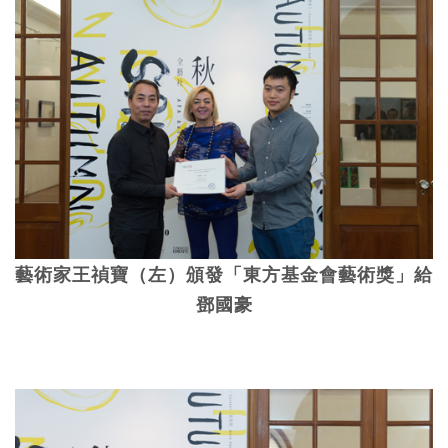
藝術家王禎寶（左）頒發「東方基金會藝術獎」給
鄧國豪