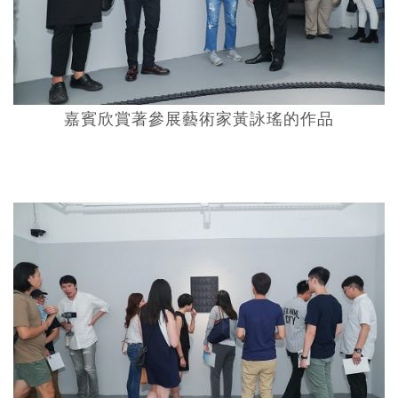
嘉賓欣賞著參展藝術家黃詠瑤的作品