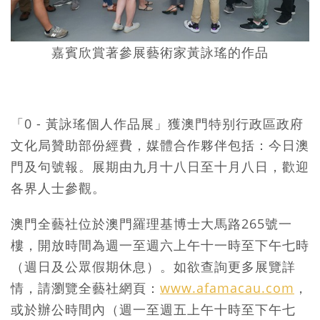
嘉賓欣賞著參展藝術家黃詠瑤的作品
「0 - 黃詠瑤個人作品展」獲澳門特别行政區政府
文化局贊助部份經費，媒體合作夥伴包括：今日澳
門及句號報。展期由九月十八日至十月八日，歡迎
各界人士參觀。
澳門全藝社位於澳門羅理基博士大馬路265號一
樓，開放時間為週一至週六上午十一時至下午七時
（週日及公眾假期休息）。如欲查詢更多展覽詳
情，請瀏覽全藝社網頁：
www.afamacau.com
，
或於辦公時間內（週一至週五上午十時至下午七