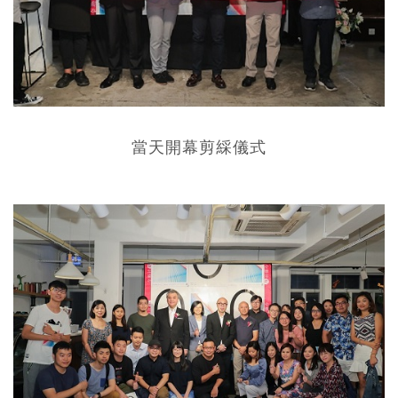
當天開幕剪綵儀式