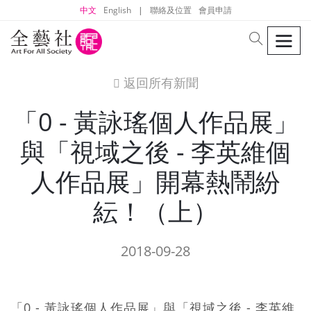
中文
English
|
聯絡及位置
會員申請
men
search
返回所有新聞
icon
「0 - 黃詠瑤個人作品展」
與「視域之後 - 李英維個
人作品展」開幕熱鬧紛
紜！（上）
2018-09-28
「0 - 黃詠瑤個人作品展」與「視域之後 - 李英維