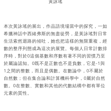
黃詠瑤
本次黃詠瑤的展出，作品語境場當中的探究，一如
希臘神話中西緒弗斯的無盡徒勞，是黃詠瑤對日常
生活索然迴路的傾吐，她也把這樣的無限重複，經
數的整序列態成為這次的展覽。每個人日常計數排
序時，對於0這個基數和序數有著不同的習慣乃至
於屬論認知。0既不是正數也不是負數，它是-1與
1之間的整數，而且是偶數。在數論中，0不屬於
自然數；但在集合論和計算機科學中，0屬於自然
數。0在整數、實數和其他的代數結構中都有單位
元素的質性。