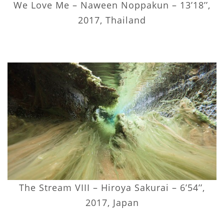
We Love Me – Naween Noppakun – 13’18’’,
2017, Thailand
The Stream VIII – Hiroya Sakurai – 6’54’’,
2017, Japan