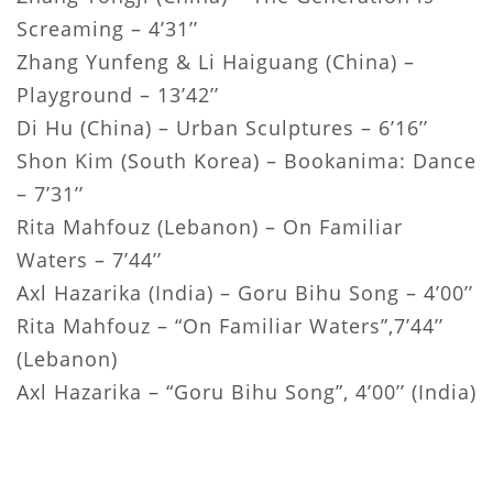
Screaming – 4’31’’
Zhang Yunfeng & Li Haiguang (China) –
Playground – 13’42’’
Di Hu (China) – Urban Sculptures – 6’16’’
Shon Kim (South Korea) – Bookanima: Dance
– 7’31’’
Rita Mahfouz (Lebanon) – On Familiar
Waters – 7’44’’
Axl Hazarika (India) – Goru Bihu Song – 4’00’’
Rita Mahfouz – “On Familiar Waters”,7’44’’
(Lebanon)
Axl Hazarika – “Goru Bihu Song”, 4’00’’ (India)