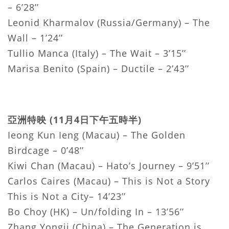
– 6’28’’
Leonid Kharmalov (Russia/Germany) – The
Wall – 1’24’’
Tullio Manca (Italy) – The Wait – 3’15’’
Marisa Benito (Spain) – Ductile – 2’43’’
亞洲特映 (11月4日下午五時半)
Ieong Kun Ieng (Macau) – The Golden
Birdcage – 0’48’’
Kiwi Chan (Macau) – Hato’s Journey – 9’51’’
Carlos Caires (Macau) – This is Not a Story
This is Not a City– 14’23’’
Bo Choy (HK) – Un/folding In – 13’56’’
Zhang Yongji (China) – The Generation is