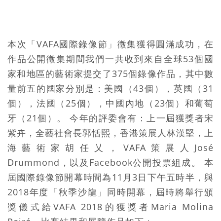
本次「VAFA國際錄像節」徵集獲得圓滿成功，在
作品公開徵集期間我們一共收到來自全球53個國
家和地區的藝術家提交了375個錄像作品，其中數
量前五的國家分別是：美國（43個），英國（31
個），法國（25個），中國內地（23個）和葡萄
牙（21個）。 今年的評委會有：上一屆獲獎者宋
紫卉，全藝社會長郭恬熙，香港策展人林漢堅，上
海藝術家胡任乂，VAFA策展人José
Drummond，以及Facebook公開投票組成。 本
屆國際錄像節開幕時間為11月3日下午五時半，與
2018年度「秋季沙龍」同時開幕，屆時將舉行頒
獎儀式給VAFA 2018的獲獎者Maria Molina