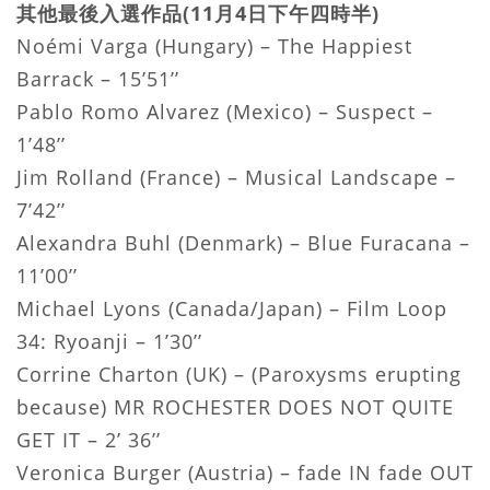
其他最後入選作品(11月4日下午四時半)
Noémi Varga (Hungary) – The Happiest
Barrack – 15’51’’
Pablo Romo Alvarez (Mexico) – Suspect –
1’48’’
Jim Rolland (France) – Musical Landscape –
7’42’’
Alexandra Buhl (Denmark) – Blue Furacana –
11’00’’
Michael Lyons (Canada/Japan) – Film Loop
34: Ryoanji – 1’30’’
Corrine Charton (UK) – (Paroxysms erupting
because) MR ROCHESTER DOES NOT QUITE
GET IT – 2’ 36’’
Veronica Burger (Austria) – fade IN fade OUT