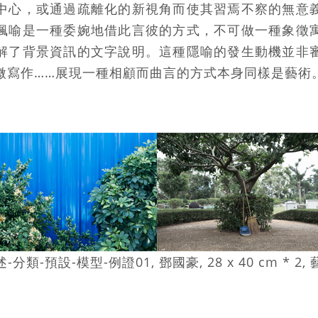
中心，或通過疏離化的新視角而使其習焉不察的無意
諷喻是一種委婉地借此言彼的方式，不可做一種象徵
解了背景資訊的文字說明。這種隱喻的發生動機並非
微寫作……展現一種相顧而曲言的方式本身同樣是藝術
述-分類-預設-模型-例證01, 鄧國豪, 28 x 40 cm * 2, 