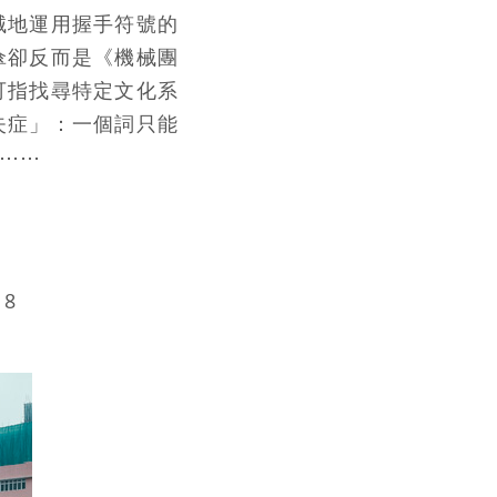
械地運用握手符號的
傘卻反而是《機械團
可指找尋特定文化系
失症」：一個詞只能
⋯⋯
18