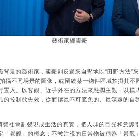
藝術家鄧國豪
識背景的藝術家，國豪則反過來自覺地以“田野方法”來
題拍攝不同場景的圖像，或圍繞某一物件區域拍攝其不
行置入。以客觀、近乎外在的方法來懸擱主觀，以模
品的控制欲失效，從而讓最不可避免的、最深處的自
指消費社會割裂現成生活的真實，把人群的目光和意識
定「景觀」的概念：不被注視的日常物被稱為「景觀