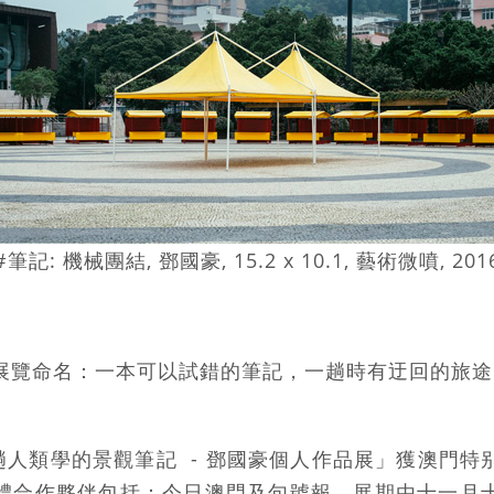
#筆記: 機械團結, 鄧國豪, 15.2 x 10.1, 藝術微噴, 201
展覽命名：一本可以試錯的筆記，一趟時有迂回的旅途
一趟人類學的景觀筆記 - 鄧國豪個人作品展」獲澳門特
體合作夥伴包括：今日澳門及句號報。展期由十一月