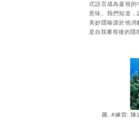
式語言成為凝視的
意味。我們知道，
美妙隱喻源於他消
是自我審視後的隱
圖, #練習: 陳