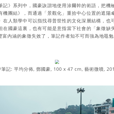
筆記》系列中，國豪詼諧地使用涂爾幹的術語，把機
有機團結》，而通過「景觀化」重拾中心位置的遮陽
》在人類學中可以指找尋普世性的文化深層結構，也
但在國豪這裏，也有可能是意指當下社會的「象徵缺
豐富內涵的象徵失效了，筆記作者知不可而強為地黽勉
筆記: 平均分佈, 鄧國豪, 100 x 47 cm, 藝術微噴, 20