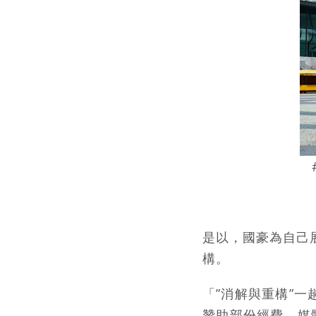
是以，國豪為自己
構。
「”消解與重構”
贊助部份經費，媒