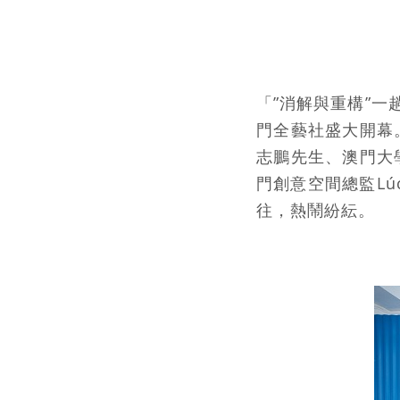
「”消解與重構”一
門全藝社盛大開幕
志鵬先生、澳門大
門創意空間總監Lú
往，熱鬧紛紜。