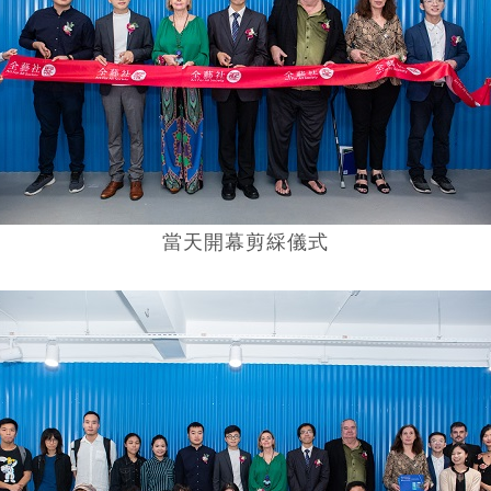
當天開幕剪綵儀式