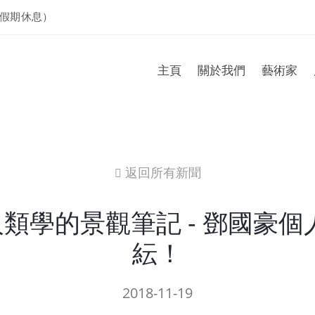
假期休息）
主頁
關於我們
藝術家
返回所有新聞
icon
人類學的景觀筆記 - 鄧國豪
紜！
2018-11-19