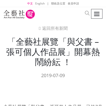
中文
English
|
聯絡及位置
會員申請
men
search
返回所有新聞
icon
「全藝社展覽「與父書 –
張可個人作品展」開幕熱
鬧紛紜 ！
2019-07-09