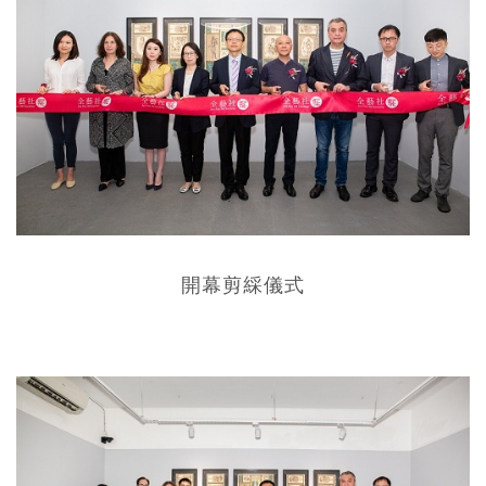
開幕剪綵儀式