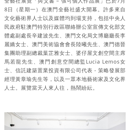
全藝社展覽「與父書 – 張可個人作品展」已於7月
8日（星期一）在澳門全藝社盛大開幕。許多來自
文化藝術界人士以及媒體均到場支持，包括中央人
民政府駐澳門特別行政區聯絡辦公室宣傳文化部文
體處副處長辛建波先生、澳門文化局文博廳廳長李
麗嬌女士、澳門美術協會會長陸曦先生、澳門德晉
集團助理副總裁葉芷雅女士、婆仔屋文創空間主席
馬若龍先生、澳門創意空間總監Lucia Lemos女
士、信託建築置業投資有限公司代表 - 策略發展部
經理黃章瑜先生等，以及一眾本地藝術家及文化界
人士。展覽當天人來人往，熱鬧紛紜。