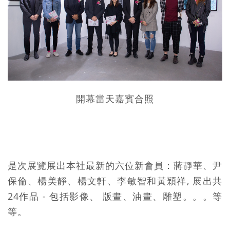
開幕當天嘉賓合照
是次展覽展出本社最新的六位新會員：蔣靜華、尹
保倫、楊美靜、楊文軒、李敏智和黃穎祥, 展出共
24作品 - 包括影像、 版畫、油畫、雕塑。。。等
等。