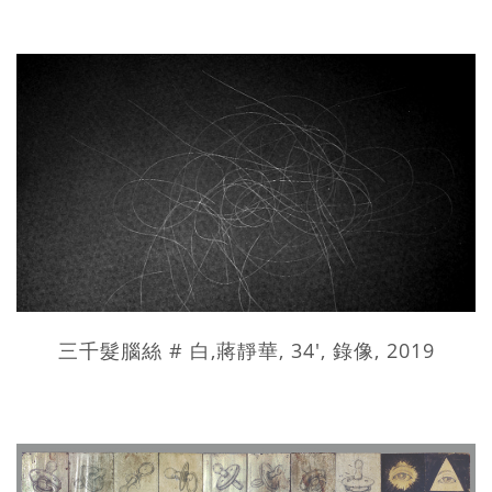
三千髮腦絲 # 白,蔣靜華, 34', 錄像, 2019