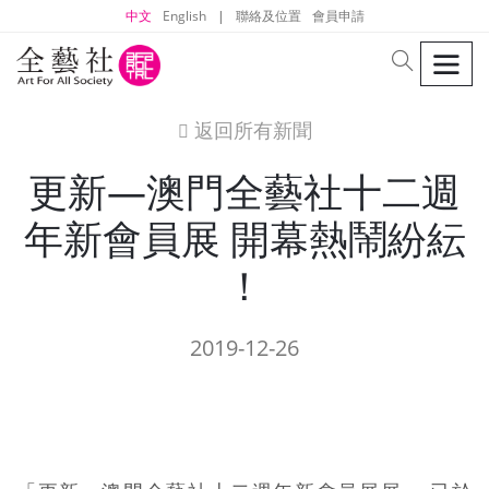
中文
English
|
聯絡及位置
會員申請
men
search
返回所有新聞
icon
更新—澳門全藝社十二週
年新會員展 開幕熱鬧紛紜
！
2019-12-26