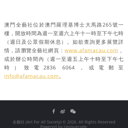
澳門全藝社位於澳門羅理基博士大馬路265號一
樓，開放時間為週一至週六上午十一時至下午七時
（週日及公眾假期休息）。如欲查詢更多展覽詳
情，請瀏覽全藝社網頁：
www.afamacau.com
，
或於辦公時間內（週一至週五上午十時至下午七
時）致電2836 6064，或電郵至
info@afamacau.com
。
Facebook
Weibo
WeChat
全藝社 (Art For All Society)
© 2026. All Rights Reserved
Powered by
Uniquecode
.