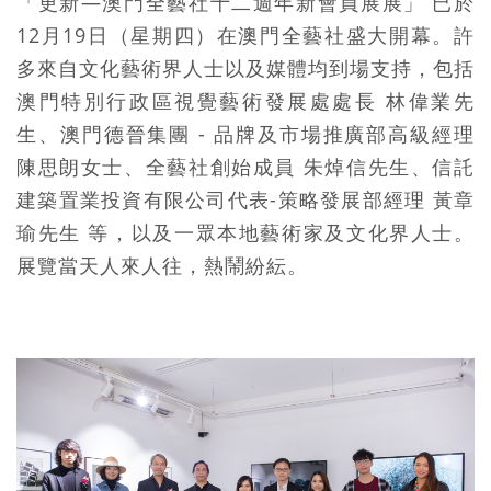
「更新—澳門全藝社十二週年新會員展展」 已於
12月19日（星期四）在澳門全藝社盛大開幕。許
多來自文化藝術界人士以及媒體均到場支持，包括
澳門特別行政區視覺藝術發展處處長 林偉業先
生、澳門德晉集團 - 品牌及市場推廣部高級經理
陳思朗女士、全藝社創始成員 朱焯信先生、信託
建築置業投資有限公司代表-策略發展部經理 黃章
瑜先生 等，以及一眾本地藝術家及文化界人士。
展覽當天人來人往，熱鬧紛紜。