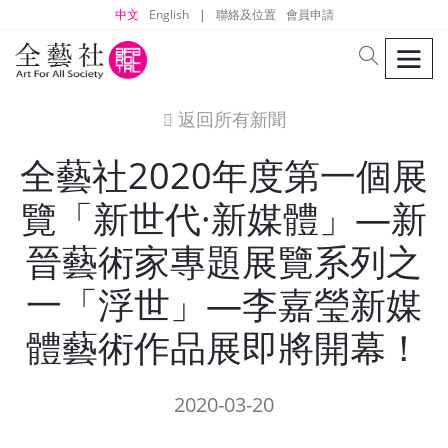
中文
English
|
聯絡及位置
會員申請
men
search
返回所有新聞
icon
全藝社2020年度第一個展
覽「新世代·新媒體」—新
晉藝術家專題展覽系列之
一「浮世」—李嘉瑩新媒
體藝術作品展即將開幕！
2020-03-20