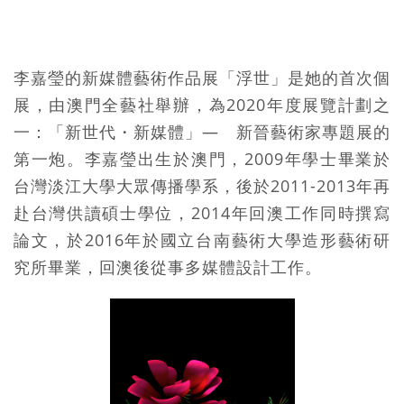
李嘉瑩的新媒體藝術作品展「浮世」是她的首次個
展，由澳門全藝社舉辦，為2020年度展覽計劃之
一：「新世代・新媒體」— 新晉藝術家專題展的
第一炮。李嘉瑩出生於澳門，2009年學士畢業於
台灣淡江大學大眾傳播學系，後於2011-2013年再
赴台灣供讀碩士學位，2014年回澳工作同時撰寫
論文，於2016年於國立台南藝術大學造形藝術研
究所畢業，回澳後從事多媒體設計工作。