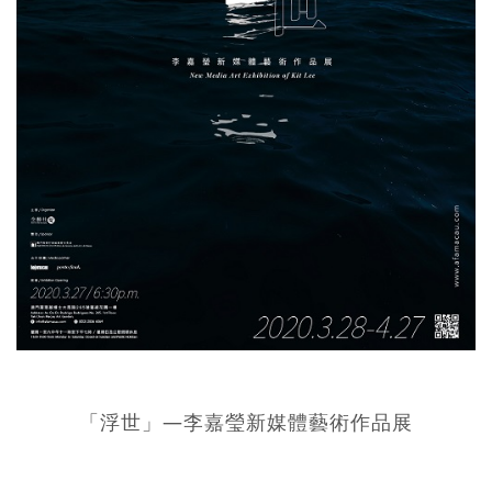
「浮世」—李嘉瑩新媒體藝術作品展