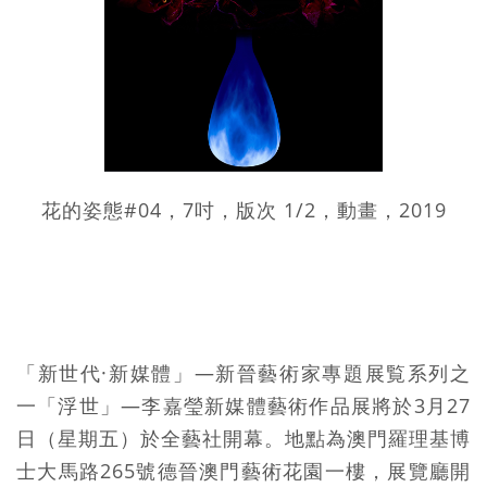
花的姿態#04，7吋，版次 1/2，動畫，2019
「新世代·新媒體」—新晉藝術家專題展覧系列之
一「浮世」—李嘉瑩新媒體藝術作品展將於3月27
日（星期五）於全藝社開幕。地點為澳門羅理基博
士大馬路265號德晉澳門藝術花園一樓，展覽廳開