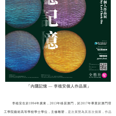
「內隱記憶
—
李植安個人作品展」
李植安生於
1994
年廣東，
2013
年移居澳門，於
2017
年畢業於澳門理
工學院藝術高等學校學士學位，主修雕塑
，是次展覽為其首次個展，作品