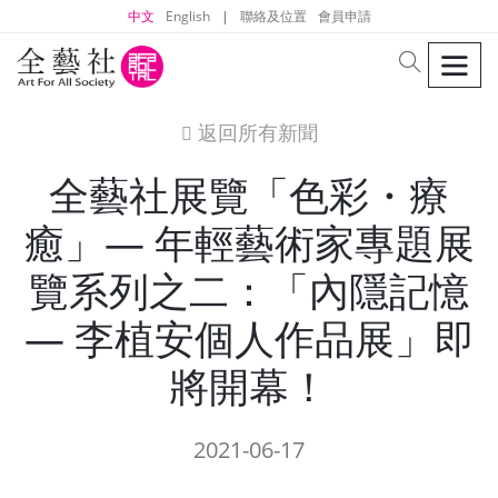
中文
English
|
聯絡及位置
會員申請
men
search
返回所有新聞
icon
全藝社展覽「色彩・療
癒」— 年輕藝術家專題展
覽系列之二：「內隱記憶
— 李植安個人作品展」即
將開幕！
2021-06-17