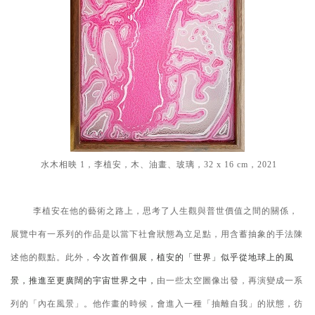
水木相映
1
，李植安，木、油畫、玻璃，
32 x 16 cm
，
2021
李植安在他的藝術之路上，思考了人生觀與普世價值之間的關係，
展覽中有一系列的作品是以當下社會狀態為立足點，用含蓄抽象的手法陳
述他的觀點。此外，
今次首作個展，植安的「世界」似乎從地球上的風
景，推進至更廣闊的宇宙世界之中，
由一些太空圖像出發，再演變成一系
列的「內在風景」
。
他作畫的時候，會進入一種「抽離自我」的狀態，彷