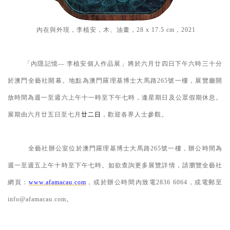
內在與外現，李植安，木、油畫，
28 x 17.5 cm
，
2021
「內隱記憶
—
李植安個人作品展」將於六月廿四日下午六時三十分
於澳門全藝社開幕。地點為澳門羅理基博士大馬路
265
號
一樓
，展覽廳開
放時間為週一至週六上午十一時至下午七時，逢星期
日及公眾假期
休息。
展期由六月廿五日至七月
廿二日
，歡迎各界人士參觀。
全藝社辦公室位於澳門羅理基博士大馬路
265
號
一
樓，辦公時間為
週一至週五上午十時至下午七時。如欲查詢更多展覽詳情，請瀏覽全藝社
網頁：
www.afamacau.com
，或於辦公時間內致電
2836 6064
，或電郵至
info@afamacau.com
。