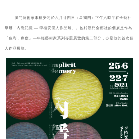
澳門藝術家李植安將於六月廿四日（星期四）下午六時半在全藝社
舉辦「內隱記憶 — 李植安個人作品展」。他於澳門全藝社的個展是作為
「色彩．療癒」—年輕藝術家系列專題展覽的第二部分，亦是他的首次個
人作品展覽。