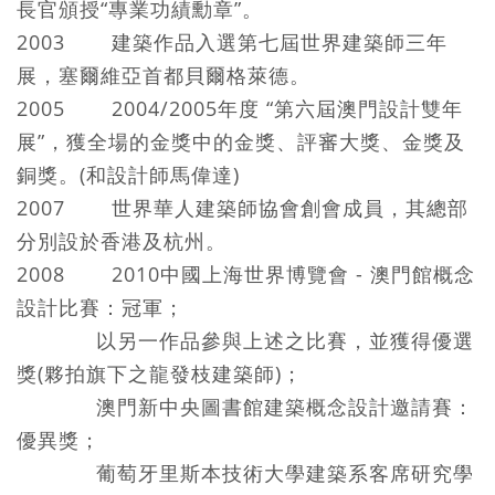
長官頒授“專業功績勳章”。
2003 建築作品入選第七屆世界建築師三年
展，塞爾維亞首都貝爾格萊德。
2005 2004/2005年度 “第六屆澳門設計雙年
展”，獲全場的金獎中的金獎、評審大獎、金獎及
銅獎。(和設計師馬偉達)
2007 世界華人建築師協會創會成員，其總部
分別設於香港及杭州。
2008 2010中國上海世界博覽會 - 澳門館概念
設計比賽：冠軍；
以另一作品參與上述之比賽，並獲得優選
獎(夥拍旗下之龍發枝建築師)；
澳門新中央圖書館建築概念設計邀請賽：
優異獎；
葡萄牙里斯本技術大學建築系客席研究學