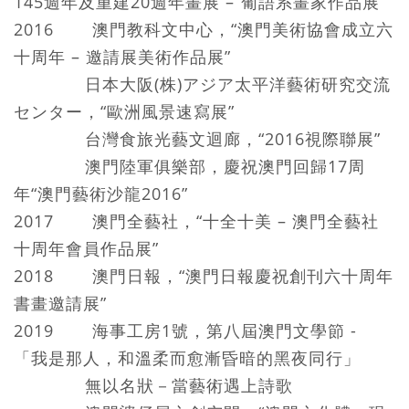
145週年及重建20週年畫展 –“葡語系畫家作品展”
2016 澳門教科文中心，“澳門美術協會成立六
十周年 – 邀請展美術作品展”
日本大阪(株)アジア太平洋藝術研究交流
センター，“歐洲風景速寫展”
台灣食旅光藝文迴廊，“2016視際聯展”
澳門陸軍俱樂部，慶祝澳門回歸17周
年“澳門藝術沙龍2016”
2017 澳門全藝社，“十全十美 – 澳門全藝社
十周年會員作品展”
2018 澳門日報，“澳門日報慶祝創刊六十周年
書畫邀請展”
2019 海事工房1號，第八屆澳門文學節 -
「我是那人，和溫柔而愈漸昏暗的黑夜同行」
無以名狀－當藝術遇上詩歌