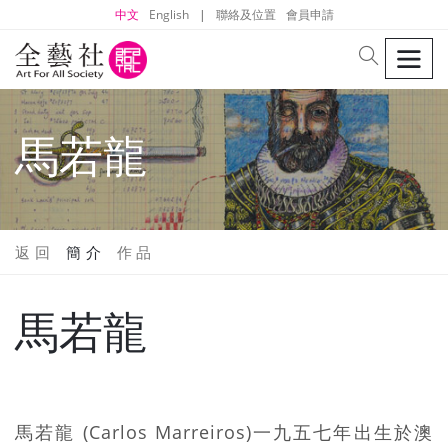
中文
English
|
聯絡及位置
會員申請
men
search
馬若龍
返 回
簡 介
作 品
馬若龍
馬若龍 (Carlos Marreiros)一九五七年出生於澳