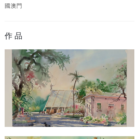
國澳門
作 品