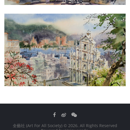
Facebook
Weibo
WeChat
全藝社 (Art For All Society)
© 2026. All Rights Reserved