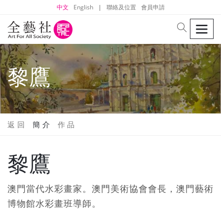
中文
English
|
聯絡及位置
會員申請
men
search
黎鷹
返 回
簡 介
作 品
黎鷹
澳門當代水彩畫家。澳門美術協會會長，澳門藝術
博物館水彩畫班導師。