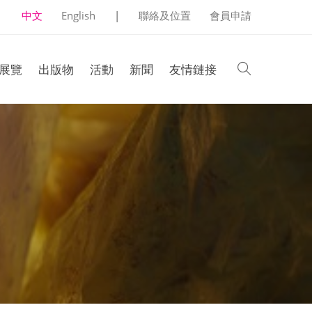
中文
English
|
聯絡及位置
會員申請
search
展覽
出版物
活動
新聞
友情鏈接