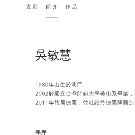
返 回
簡 介
作 品
吳敏慧
1980年出生於澳門
2002於國立台灣師範大學美術系畢業
2011年旅居德國，並就讀於德國薩爾
學歷