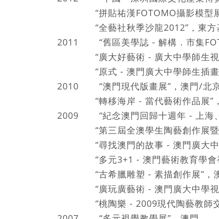
“拼貼祐漢FOTOMO攝影模型展
“全藝社秋季沙龍2012”，東
2011 “舊區美學誌 - 解構．市集F
“廣大好藝術 - 廣大中學師生視
“原式 - 澳門廣大中學師生插畫
2010 “澳門現代版畫展”，澳門/北
“轉移海岸 - 當代藝術作品展”
2009 “紀念澳門回歸十週年 
“第三屆全澳學生陶藝創作展暨澳
“尋找澳門的故事 - 澳門廣
“多元3+1 - 澳門藝術教育學會
“古希臘雕塑 - 素描創作展”
“廣玩廣藝術 - 澳門廣大中學視
“桃陶樂 - 2009現代陶藝教師
2007 “多元視覺教學展”，澳門