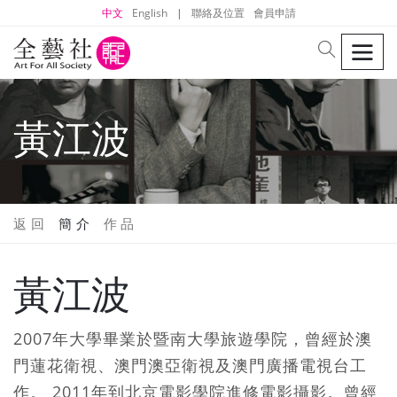
中文
English
|
聯絡及位置
會員申請
men
search
黃江波
返 回
簡 介
作 品
黃江波
2007年大學畢業於暨南大學旅遊學院，曾經於澳
門蓮花衛視、澳門澳亞衛視及澳門廣播電視台工
作。 2011年到北京電影學院進修電影攝影。曾經