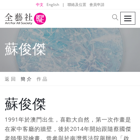
中文
English
|
聯絡及位置
會員申請
men
search
蘇俊傑
返 回
簡 介
作 品
蘇俊傑
1991年於澳門出生，喜歡大自然，第一次作畫是
在家中客廳的牆壁，後於2014年開始跟隨蔡國傑
老師學習繪畫。曾參與於南灣舊法院舉辦的「啟