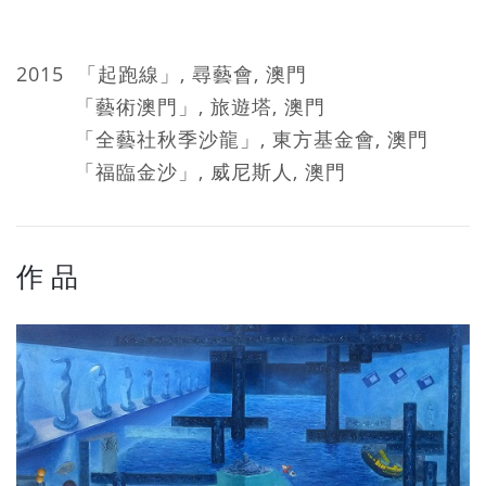
2015 「起跑線」, 尋藝會, 澳門
「藝術澳門」, 旅遊塔, 澳門
「全藝社秋季沙龍」, 東方基金會, 澳門
「福臨金沙」, 威尼斯人, 澳門
作 品