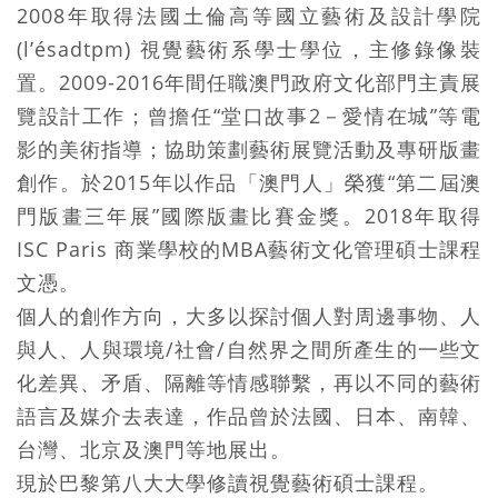
2008年取得法國土倫高等國立藝術及設計學院
(l’ésadtpm) 視覺藝術系學士學位，主修錄像裝
置。2009-2016年間任職澳門政府文化部門主責展
覽設計工作；曾擔任“堂口故事2－愛情在城”等電
影的美術指導；協助策劃藝術展覽活動及專研版畫
創作。於2015年以作品「澳門人」榮獲“第二屆澳
門版畫三年展”國際版畫比賽金獎。2018年取得
ISC Paris 商業學校的MBA藝術文化管理碩士課程
文憑。
個人的創作方向，大多以探討個人對周邊事物、人
與人、人與環境/社會/自然界之間所產生的一些文
化差異、矛盾、隔離等情感聯繫，再以不同的藝術
語言及媒介去表達，作品曾於法國、日本、南韓、
台灣、北京及澳門等地展出。
現於巴黎第八大大學修讀視覺藝術碩士課程。