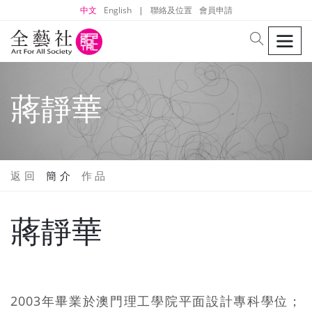
中文
English
|
聯絡及位置
會員申請
men
search
蔣靜華
返 回
簡 介
作 品
蔣靜華
2003年畢業於澳門理工學院平面設計專科學位；