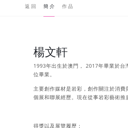
返 回
簡 介
作 品
楊文軒
1993年出生於澳門， 2017年畢業
位畢業。
主要創作媒材是岩彩，創作關注於消費
個展和聯展經歷。現在從事岩彩藝術推
得獎以及展覽履歷：