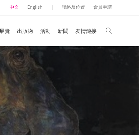
中文
English
|
聯絡及位置
會員申請
search
展覽
出版物
活動
新聞
友情鏈接