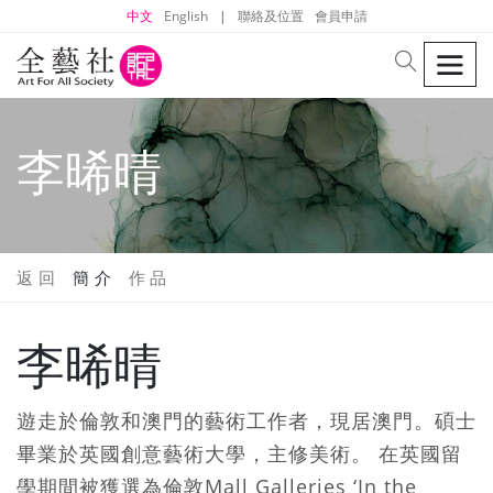
中文
English
|
聯絡及位置
會員申請
men
search
李晞晴
返 回
簡 介
作 品
李晞晴
遊走於倫敦和澳門的藝術工作者，現居澳門。碩士
畢業於英國創意藝術大學，主修美術。 在英國留
學期間被獲選為倫敦Mall Galleries ‘In the