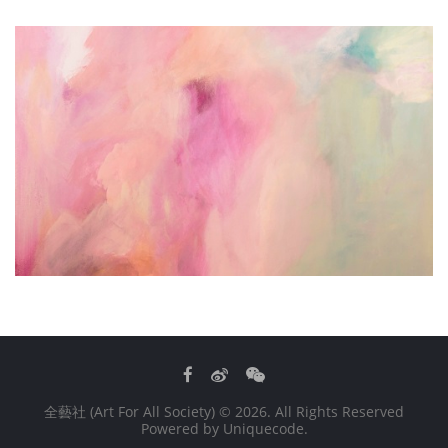
Facebook
Weibo
WeChat
全藝社 (Art For All Society)
© 2026. All Rights Reserved
Powered by
Uniquecode
.