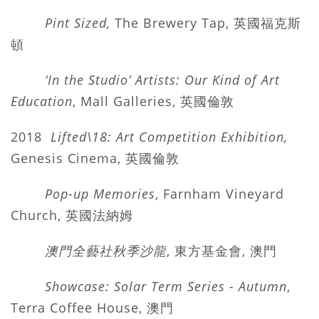
Pint Sized
,
The Brewery Tap, 英國福克斯
頓
‘In the Studio’ Artists: Our Kind of Art
Education
, Mall Galleries, 英國倫敦
2018
Lifted\18: Art Competition Exhibition,
Genesis Cinema, 英國倫敦
Pop-up Memories
,
Farnham Vineyard
Church, 英國法納姆
澳門全藝社秋季沙龍
, 東方基金會, 澳門
Showcase: Solar Term Series - Autumn
,
Terra Coffee House, 澳門