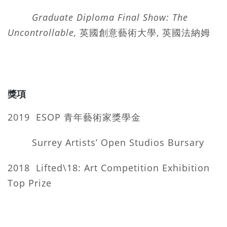
Graduate Diploma Final Show: The
Uncontrollable,
英國創意藝術大學, 英國法納姆
獎項
2019 ESOP 青年藝術家獎學金
Surrey Artists’ Open Studios Bursary
2018 Lifted\18: Art Competition Exhibition
Top Prize