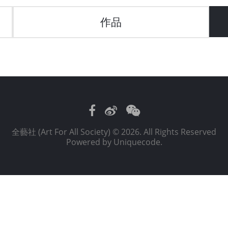
作品
Facebook
Weibo
WeChat
全藝社 (Art For All Society)
© 2026. All Rights Reserved
Powered by
Uniquecode
.