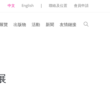
中文
English
|
聯絡及位置
會員申請
search
展覽
出版物
活動
新聞
友情鏈接
展